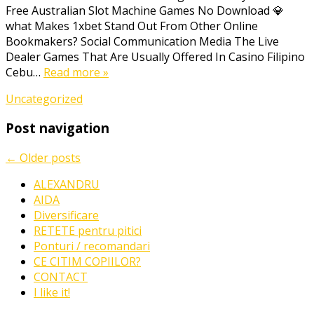
Free Australian Slot Machine Games No Download 💎
Sports
what Makes 1xbet Stand Out From Other Online
Streams
Bookmakers? Social Communication Media The Live
Reside
Dealer Games That Are Usually Offered In Casino Filipino
Sports
Cebu…
Read more »
Bets
1xbet
Uncategorized
ᐉ
1xbetbd
Post navigation
Possuindo”
←
Older posts
ALEXANDRU
AIDA
Diversificare
RETETE pentru pitici
Ponturi / recomandari
CE CITIM COPIILOR?
CONTACT
I like it!