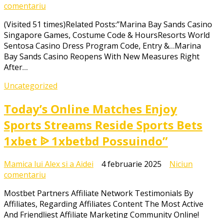
la
comentariu
Opening
(Visited 51 times)Related Posts:”Marina Bay Sands Casino
A
Singapore Games, Costume Code & HoursResorts World
Online
Sentosa Casino Dress Program Code, Entry &…Marina
Casino
Bay Sands Casino Reopens With New Measures Right
In
After…
Singapore
In
Uncategorized
2024
Today’s Online Matches Enjoy
Sports Streams Reside Sports Bets
1xbet ᐉ 1xbetbd Possuindo”
Mamica lui Alex si a Aidei
4 februarie 2025
Niciun
la
comentariu
Today’s
Mostbet Partners Affiliate Network Testimonials By
Online
Affiliates, Regarding Affiliates Content The Most Active
Matches
And Friendliest Affiliate Marketing Community Online!
Enjoy