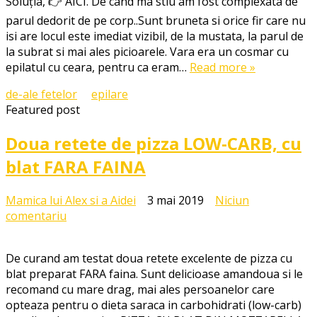
Soluția, 👉 AICI. De cand ma stiu am fost complexata de
scapi
parul dedorit de pe corp..Sunt bruneta si orice fir care nu
de
isi are locul este imediat vizibil, de la mustata, la parul de
parul
la subrat si mai ales picioarele. Vara era un cosmar cu
nedorit
epilatul cu ceara, pentru ca eram…
DEFINITIV,
Read more »
in
de-ale fetelor
epilare
doar
Featured post
câteva
săptămâni,
Doua retete de pizza LOW-CARB, cu
acasă!
blat FARA FAINA
Mamica lui Alex si a Aidei
3 mai 2019
Niciun
la
comentariu
Doua
retete
De curand am testat doua retete excelente de pizza cu
de
blat preparat FARA faina. Sunt delicioase amandoua si le
pizza
recomand cu mare drag, mai ales persoanelor care
LOW-
opteaza pentru o dieta saraca in carbohidrati (low-carb)
CARB,