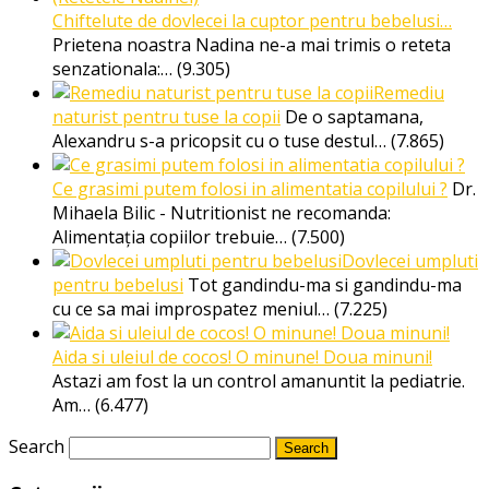
Chiftelute de dovlecei la cuptor pentru bebelusi…
Prietena noastra Nadina ne-a mai trimis o reteta
senzationala:…
(9.305)
Remediu
naturist pentru tuse la copii
De o saptamana,
Alexandru s-a pricopsit cu o tuse destul…
(7.865)
Ce grasimi putem folosi in alimentatia copilului ?
Dr.
Mihaela Bilic - Nutritionist ne recomanda:
Alimentația copiilor trebuie…
(7.500)
Dovlecei umpluti
pentru bebelusi
Tot gandindu-ma si gandindu-ma
cu ce sa mai improspatez meniul…
(7.225)
Aida si uleiul de cocos! O minune! Doua minuni!
Astazi am fost la un control amanuntit la pediatrie.
Am…
(6.477)
Search