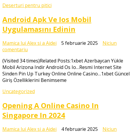
Deserturi pentru pitici
Android Apk Ve Ios Mobil
Uygulamasını Edinin
Mamica lui Alex si a Aidei
5 februarie 2025
Niciun
la
comentariu
Android
(Visited 34 times)Related Posts:1xbet Azerbaycan Yükle
Apk
Mobil Arizona Indir Android Os Io…Resmi Internet Site
Ve
Sinden Pin Up Turkey Online Online Casino…1xbet Güncel
Ios
Giriş Özelliklerini Benimseme
Mobil
Uygulamasını
Uncategorized
Edinin
Opening A Online Casino In
Singapore In 2024
Mamica lui Alex si a Aidei
4 februarie 2025
Niciun