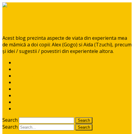
BabyGoGo
Acest blog prezinta aspecte de viata din experienta mea
de mămică a doi copii: Alex (Gogo) si Aida (Tzuchi), precum
și idei / sugestii / povestiri din experientele altora.
ALEXANDRU
AIDA
Diversificare
RETETE pentru pitici
Ponturi / recomandari
CE CITIM COPIILOR?
CONTACT
I like it!
Search
Search