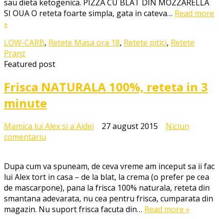
sau dieta ketogenica. PIZZA CU BLAT DIN MOZZARELLA
cu
SI OUA O reteta foarte simpla, gata in cateva…
Read more
blat
»
FARA
FAINA
LOW-CARB
,
Retete Masa ora 18
,
Retete pitici
,
Retete
Pranz
Featured post
Frisca NATURALA 100%, reteta in 3
minute
Mamica lui Alex si a Aidei
27 august 2015
Niciun
la
comentariu
Frisca
NATURALA
Dupa cum va spuneam, de ceva vreme am inceput sa ii fac
100%,
lui Alex tort in casa – de la blat, la crema (o prefer pe cea
reteta
de mascarpone), pana la frisca 100% naturala, reteta din
in
smantana adevarata, nu cea pentru frisca, cumparata din
3
magazin. Nu suport frisca facuta din…
Read more »
minute