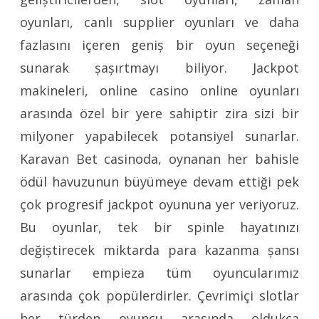
oyunları, canlı supplier oyunları ve daha
fazlasını içeren geniş bir oyun seçeneği
sunarak şaşırtmayı biliyor. Jackpot
makineleri, online casino online oyunları
arasında özel bir yere sahiptir zira sizi bir
milyoner yapabilecek potansiyel sunarlar.
Karavan Bet casinoda, oynanan her bahisle
ödül havuzunun büyümeye devam ettiği pek
çok progresif jackpot oyununa yer veriyoruz.
Bu oyunlar, tek bir spinle hayatınızı
değiştirecek miktarda para kazanma şansı
sunarlar empieza tüm oyuncularımız
arasında çok popülerdirler. Çevrimiçi slotlar
her türden oyuncu arasında oldukça