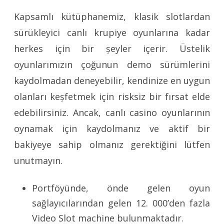
Kapsamlı kütüphanemiz, klasik slotlardan
sürükleyici canlı krupiye oyunlarına kadar
herkes için bir şeyler içerir. Üstelik
oyunlarımızın çoğunun demo sürümlerini
kaydolmadan deneyebilir, kendinize en uygun
olanları keşfetmek için risksiz bir fırsat elde
edebilirsiniz. Ancak, canlı casino oyunlarının
oynamak için kaydolmanız ve aktif bir
bakiyeye sahip olmanız gerektiğini lütfen
unutmayın.
Portföyünde, önde gelen oyun
sağlayıcılarından gelen 12. 000’den fazla
Video Slot machine bulunmaktadır.