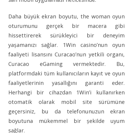
Daha büyük ekran boyutu, the woman oyun
oturumunu gerçek bir macera gibi
hissettirerek sürükleyici bir deneyim
yaşamanızı sağlar. 1Win casino’nun oyun
faaliyeti lisansını Curacao’nun yetkili organı,
Curacao eGaming vermektedir. Bu,
platformdaki tüm kullanıcıların kayıt ve oyun
faaliyetlerinin yasallığını garanti eder.
Herhangi bir cihazdan 1Win’i kullanırken
otomatik olarak mobil site sürümüne
geçersiniz, bu da telefonunuzun ekran
boyutuna mükemmel bir şekilde uyum
sağlar.