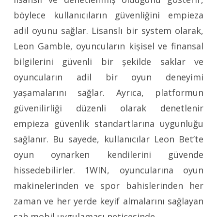
böylece kullanıcıların güvenliğini empieza
adil oyunu sağlar. Lisanslı bir system olarak,
Leon Gamble, oyuncuların kişisel ve finansal
bilgilerini güvenli bir şekilde saklar ve
oyuncuların adil bir oyun deneyimi
yaşamalarını sağlar. Ayrıca, platformun
güvenilirliği düzenli olarak denetlenir
empieza güvenlik standartlarına uygunluğu
sağlanır. Bu sayede, kullanıcılar Leon Bet’te
oyun oynarken kendilerini güvende
hissedebilirler. 1WIN, oyuncularına oyun
makinelerinden ve spor bahislerinden her
zaman ve her yerde keyif almalarını sağlayan
sah mobil uygulaması neticesinde.