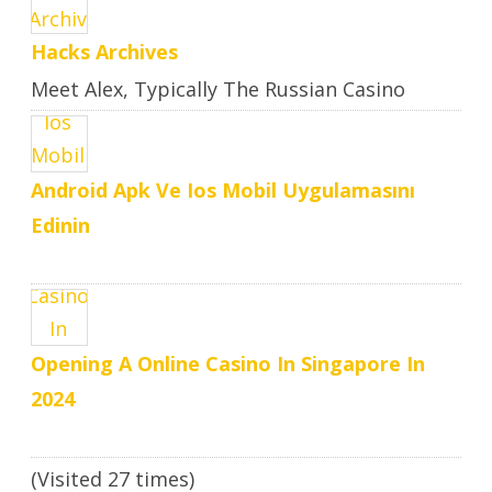
Hacks Archives
Meet Alex, Typically The Russian Casino
Hacker Who Makes Large ..
Android Apk Ve Ios Mobil Uygulamasını
Edinin
Opening A Online Casino In Singapore In
2024
(Visited 27 times)