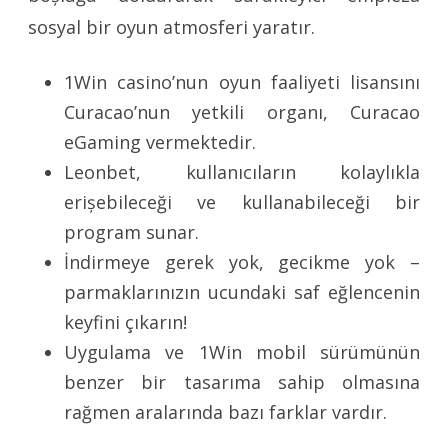
sosyal bir oyun atmosferi yaratır.
1Win casino’nun oyun faaliyeti lisansını
Curacao’nun yetkili organı, Curacao
eGaming vermektedir.
Leonbet, kullanıcıların kolaylıkla
erişebileceği ve kullanabileceği bir
program sunar.
İndirmeye gerek yok, gecikme yok –
parmaklarınızın ucundaki saf eğlencenin
keyfini çıkarın!
Uygulama ve 1Win mobil sürümünün
benzer bir tasarıma sahip olmasına
rağmen aralarında bazı farklar vardır.