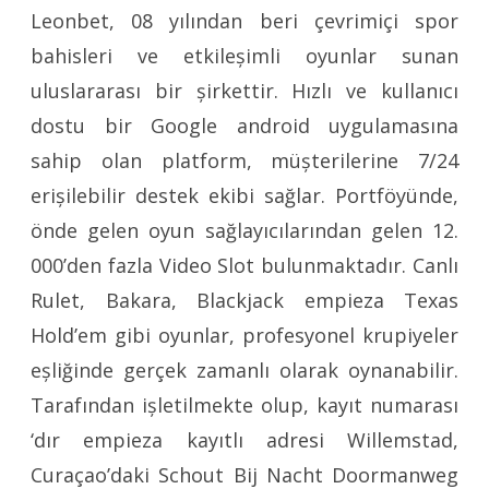
Leonbet, 08 yılından beri çevrimiçi spor
bahisleri ve etkileşimli oyunlar sunan
uluslararası bir şirkettir. Hızlı ve kullanıcı
dostu bir Google android uygulamasına
sahip olan platform, müşterilerine 7/24
erişilebilir destek ekibi sağlar. Portföyünde,
önde gelen oyun sağlayıcılarından gelen 12.
000’den fazla Video Slot bulunmaktadır. Canlı
Rulet, Bakara, Blackjack empieza Texas
Hold’em gibi oyunlar, profesyonel krupiyeler
eşliğinde gerçek zamanlı olarak oynanabilir.
Tarafından işletilmekte olup, kayıt numarası
‘dır empieza kayıtlı adresi Willemstad,
Curaçao’daki Schout Bij Nacht Doormanweg