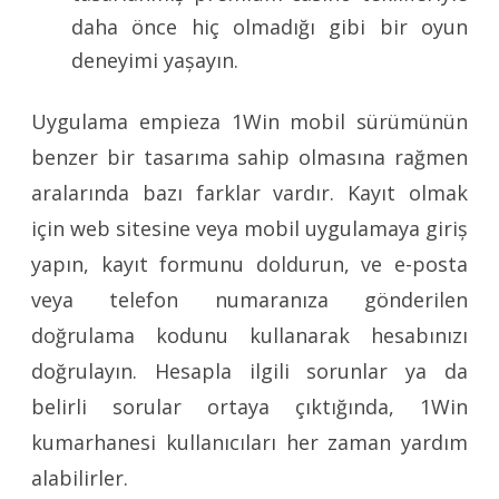
daha önce hiç olmadığı gibi bir oyun
deneyimi yaşayın.
Uygulama empieza 1Win mobil sürümünün
benzer bir tasarıma sahip olmasına rağmen
aralarında bazı farklar vardır. Kayıt olmak
için web sitesine veya mobil uygulamaya giriş
yapın, kayıt formunu doldurun, ve e-posta
veya telefon numaranıza gönderilen
doğrulama kodunu kullanarak hesabınızı
doğrulayın. Hesapla ilgili sorunlar ya da
belirli sorular ortaya çıktığında, 1Win
kumarhanesi kullanıcıları her zaman yardım
alabilirler.