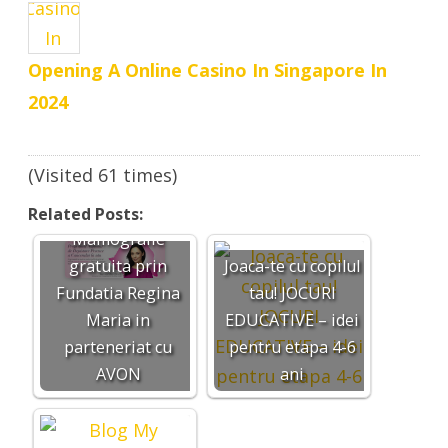
Opening A Online Casino In Singapore In
2024
(Visited 61 times)
Related Posts:
Mamografie
gratuita prin
Joaca-te cu copilul
Fundatia Regina
tau! JOCURI
Maria in
EDUCATIVE – idei
parteneriat cu
pentru etapa 4-6
AVON
ani