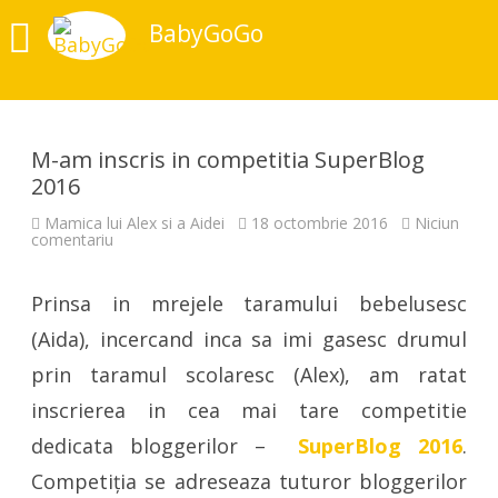
BabyGoGo
M-am inscris in competitia SuperBlog
2016
Mamica lui Alex si a Aidei
18 octombrie 2016
Niciun
la
comentariu
M-
am
inscris
Prinsa in mrejele taramului bebelusesc
in
competitia
SuperBlog
(Aida), incercand inca sa imi gasesc drumul
2016
prin taramul scolaresc (Alex), am ratat
inscrierea in cea mai tare competitie
dedicata bloggerilor –
SuperBlog 2016
.
Competiția se adreseaza tuturor bloggerilor