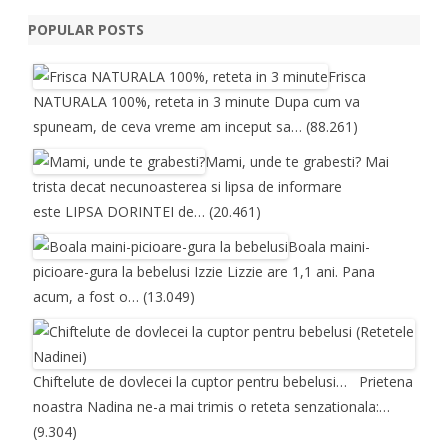
POPULAR POSTS
Frisca
NATURALA 100%, reteta in 3 minute
Dupa cum va
spuneam, de ceva vreme am inceput sa…
(88.261)
Mami, unde te grabesti?
Mai
trista decat necunoasterea si lipsa de informare
este LIPSA DORINTEI de…
(20.461)
Boala maini-
picioare-gura la bebelusi
Izzie Lizzie are 1,1 ani. Pana
acum, a fost o…
(13.049)
Chiftelute de dovlecei la cuptor pentru bebelusi…
Prietena
noastra Nadina ne-a mai trimis o reteta senzationala:…
(9.304)