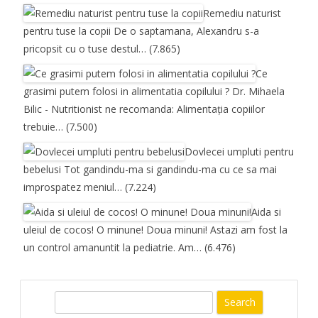
Remediu naturist
pentru tuse la copii
De o saptamana, Alexandru s-a
pricopsit cu o tuse destul…
(7.865)
Ce
grasimi putem folosi in alimentatia copilului ?
Dr. Mihaela
Bilic - Nutritionist ne recomanda: Alimentația copiilor
trebuie…
(7.500)
Dovlecei umpluti pentru
bebelusi
Tot gandindu-ma si gandindu-ma cu ce sa mai
improspatez meniul…
(7.224)
Aida si
uleiul de cocos! O minune! Doua minuni!
Astazi am fost la
un control amanuntit la pediatrie. Am…
(6.476)
S
e