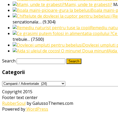
Mami, unde te grabesti?
Ma
Boala maini-p
senzationala:…
(9.304)
Remediu naturi
Ce 
trebuie…
(7.500)
Dovlecei umpluti 
Aida
Search
Categorii
Categorii
Copyright 2015
Footer text center
RubberSoul
by GalussoThemes.com
Powered by
WordPress