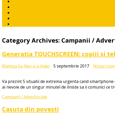
RETETE pentru pitici
Ponturi / recomandari
CE CITIM COPIILOR?
CONTACT
I like it!
Category Archives:
Campanii / Adver
Generatia TOUCHSCREEN: copiii si te
Mamica lui Alex si a Aidei
5 septembrie 2017
Niciun com
Va prezint 5 situatii de extrema urgenta cand smartphone
ai nevoie de un singur minutel de liniste sa ii comunici ce t
Campanii / Advertoriale
Casuta din povesti