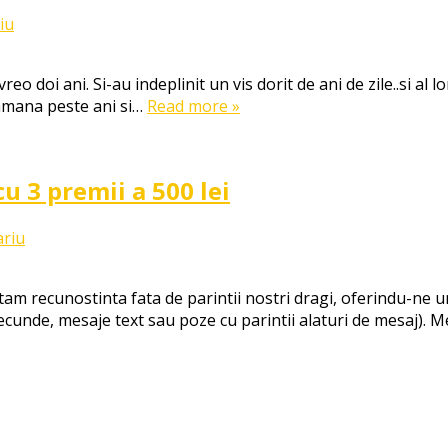
la
iu
Casuta
din
reo doi ani. Si-au indeplinit un vis dorit de ani de zile..si al lo
povesti
 ramana peste ani si…
Read more »
 3 premii a 500 lei
la
ariu
MULTUMESC
PARINTILOR!
atam recunostinta fata de parintii nostri dragi, oferindu-ne 
–
ecunde, mesaje text sau poze cu parintii alaturi de mesaj). 
concurs
cu
3
premii
a
500