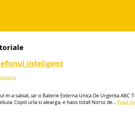
toriale
lefonul inteligent
la
entariu
Generatia
TOUCHSCREEN:
-ul m-a salvat, iar o Baterie Externa Unica De Urgenta ABC
copiii
rebuia. Copiii urla si alearga, e haos total! Noroc de…
Read mo
si
telefonul
inteligent