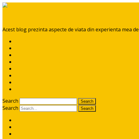
BabyGoGo
Acest blog prezinta aspecte de viata din experienta mea de mă
ALEXANDRU
AIDA
Diversificare
RETETE pentru pitici
Ponturi / recomandari
CE CITIM COPIILOR?
CONTACT
I like it!
Search
Search
ALEXANDRU
AIDA
Diversificare