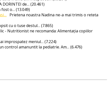
PSA DORINTEI de…
(20.461)
a fost o…
(13.049)
usi…
Prietena noastra Nadina ne-a mai trimis o reteta
psit cu o tuse destul…
(7.865)
lic - Nutritionist ne recomanda: Alimentația copiilor
ai improspatez meniul…
(7.224)
un control amanuntit la pediatrie. Am…
(6.476)