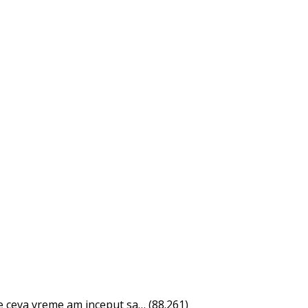
 ceva vreme am inceput sa…
(88.261)