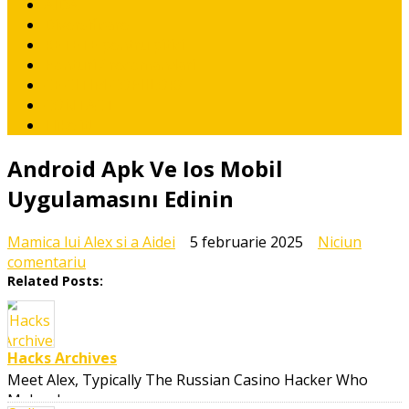
AIDA
Diversificare
RETETE pentru pitici
Ponturi / recomandari
CE CITIM COPIILOR?
CONTACT
I like it!
Android Apk Ve Ios Mobil
Uygulamasını Edinin
Mamica lui Alex si a Aidei
5 februarie 2025
Niciun
la
comentariu
Android
Related Posts:
Apk
Ve
Ios
Hacks Archives
Mobil
Meet Alex, Typically The Russian Casino Hacker Who
Uygulamasını
Makes Large ..
Edinin