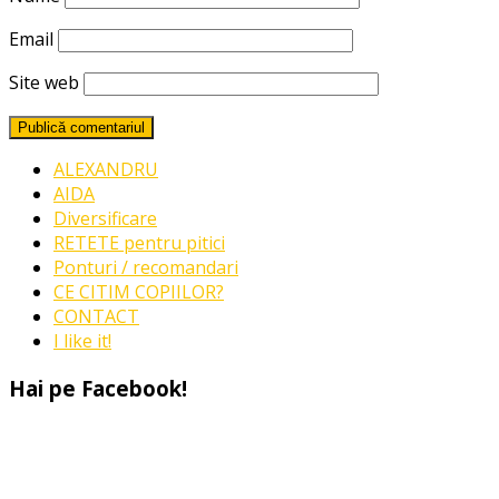
Email
Site web
ALEXANDRU
AIDA
Diversificare
RETETE pentru pitici
Ponturi / recomandari
CE CITIM COPIILOR?
CONTACT
I like it!
Hai pe Facebook!