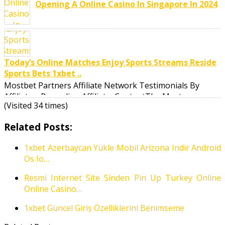
Opening A Online Casino In Singapore In 2024
Today’s Online Matches Enjoy Sports Streams Reside
Sports Bets 1xbet ..
Mostbet Partners Affiliate Network Testimonials By
Affiliates, Regarding AffiliatesContentThe Most ..
(Visited 34 times)
Related Posts:
1xbet Azerbaycan Yükle Mobil Arizona Indir Android
Os Io…
Resmi Internet Site Sinden Pin Up Turkey Online
Online Casino…
1xbet Güncel Giriş Özelliklerini Benimseme