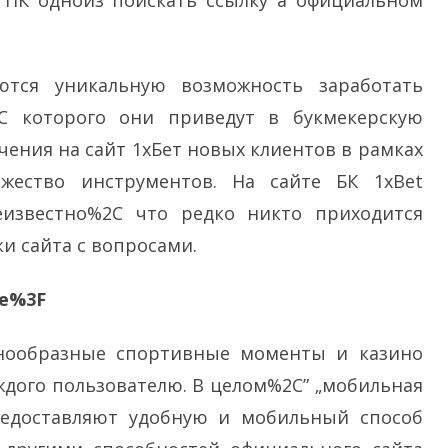
а ПК одноиз поискать ссылку а официальном
ются уникальную возможность заработать
C которого они приведут в букмекерскую
чения на сайт 1хБет новых клиентов в рамках
жество инструментов. На сайте БК 1xBet
еизвестно%2C что редко никто приходится
и сайта с вопросами.
ме%3F
знообразные спортивные моменты и казино
дого пользователю. В целом%2C” „мобильная
редоставляют удобную и мобильный способ