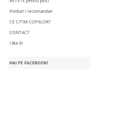
RETETE pentru pitici
Ponturi / recomandari
CE CITIM COPIILOR?
CONTACT
I like it!
HAI PE FACEBOOK!