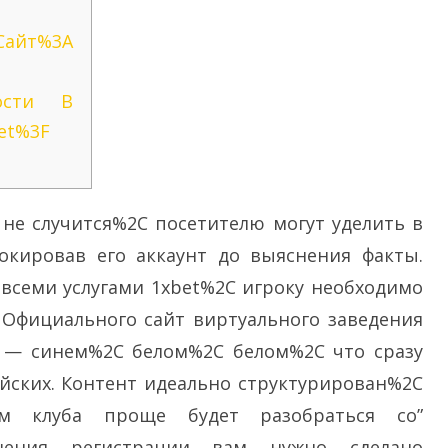
айт%3A
ости В
et%3F
не случится%2C посетителю могут уделить в
окировав его аккаунт до выяснения факты.
всеми услугами 1xbet%2C игроку необходимо
Официального сайт виртуального заведения
х — синем%2C белом%2C белом%2C что сразу
ейских. Контент идеально структурирован%2C
м клуба проще будет разобраться со”
ршения регистрации вам нужно сделано