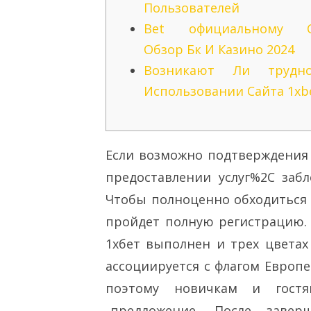
Пользователей
Bet официальному С
Обзор Бк И Казино 2024
Возникают Ли трудн
Использовании Сайта 1xb
Если возможно подтверждения 
предоставлении услуг%2C забл
Чтобы полноценно обходиться 
пройдет полную регистрацию. 
1хбет выполнен и трех цвета
ассоциируется с флагом Европ
поэтому новичкам и гостя
„предложение. После заве