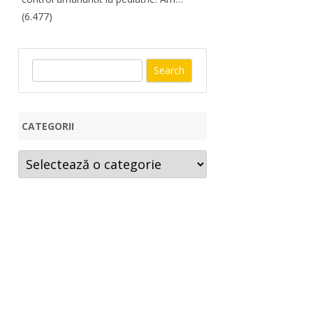
(6.477)
S
e
a
r
CATEGORII
c
h
Categorii