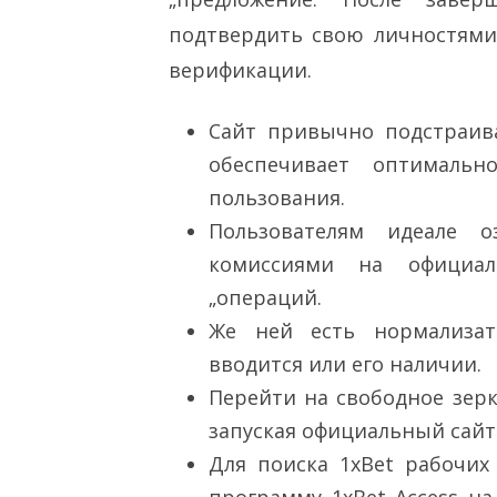
подтвердить свою личностями
верификации.
Сайт привычно подстраив
обеспечивает оптимальн
пользования.
Пользователям идеале 
комиссиями на официал
„операций.
Же ней есть нормализат
вводится или его наличии.
Перейти на свободное зер
запуская официальный сайт 
Для поиска 1xBet рабочих