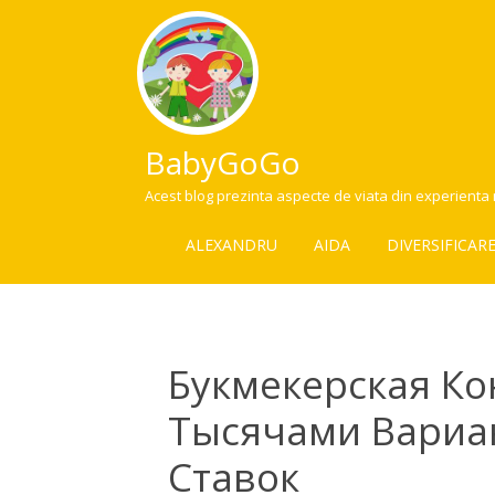
BabyGoGo
Acest blog prezinta aspecte de viata din experienta me
ALEXANDRU
AIDA
DIVERSIFICAR
Букмекерская Кон
Тысячами Вариа
Ставок