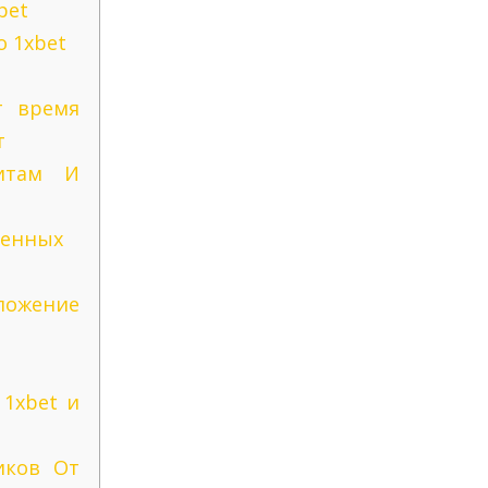
bet
 1xbet
т время
т
зитам И
венных
ложение
1xbet и
иков От