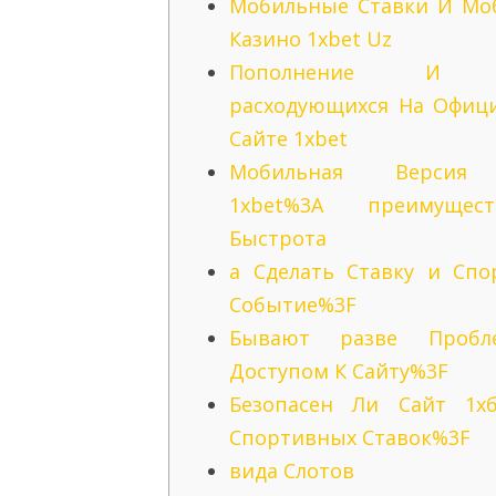
Мобильные Ставки И Мо
Казино 1xbet Uz
Пополнение И 
расходующихся На Офиц
Сайте 1xbet
Мобильная Версия
1xbet%3A преимуще
Быстрота
а Сделать Ставку и Спо
Событие%3F
Бывают разве Проб
Доступом К Сайту%3F
Безопасен Ли Сайт 1х
Спортивных Ставок%3F
вида Слотов