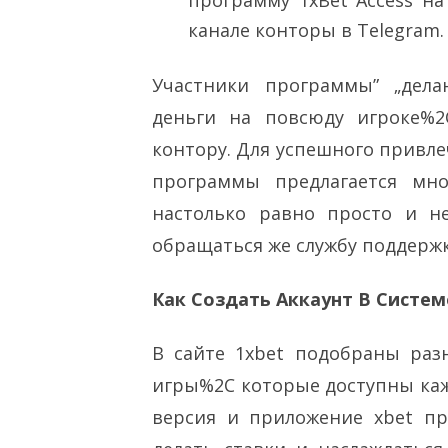
программу 1xBet Access н
канале конторы в Telegram.
Участники программы” „дела
деньги на повсюду игроке%2
контору. Для успешного привле
программы предлагается мно
настолько равно просто и н
обращаться же службу поддержк
Как Создать Аккаунт В Систе
В сайте 1xbet подобраны ра
игры%2C которые доступны каж
версия и приложение xbet п