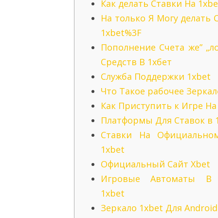
Как делать Ставки На 1xbe
На только Я Могу делать 
1xbet%3F
Пополнение Счета же” „л
Средств В 1хбет
Служба Поддержки 1xbet
Что Такое рабочее Зерка
Как Приступить к Игре На
Платформы Для Ставок в 1
Ставки На Официально
1xbet
Официальный Сайт Xbet
Игровые Автоматы В 
1xbet
Зеркало 1xbet Для Android