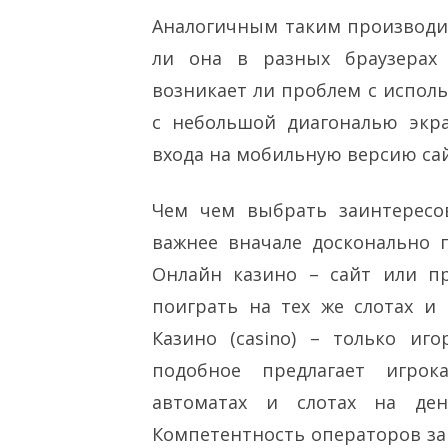
Аналогичным таким производи
ли она в разных браузерах
возникает ли проблем с испол
с небольшой диагональю экра
входа на мобильную версию сайт
Чем чем выбрать заинтересо
важнее вначале досконально 
Онлайн казино – сайт или 
поиграть на тех же слотах и
Казино (casino) – только иг
подобное предлагает игро
автоматах и слотах на де
Компетентность операторов за