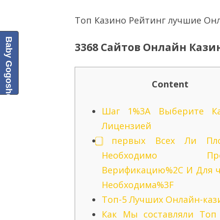
Топ Казино Рейтинг лучшие Онл
Baby Gogoshel Blog
3368 Сайтов Онлайн Кази
Content
Шаг 1%3A Выберите К
Лицензией
⃣ первых Всех Ли Пл
Необходимо Прох
Верификацию%2C И Для ч
Необходима%3F
Топ-5 Лучших Онлайн-каз
Как Мы составляли Топ