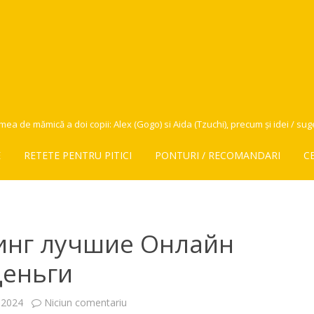
a de mămică a doi copii: Alex (Gogo) si Aida (Tzuchi), precum și idei / suges
E
RETETE PENTRU PITICI
PONTURI / RECOMANDARI
CE
инг лучшие Онлайн
Деньги
la
 2024
Niciun comentariu
Топ