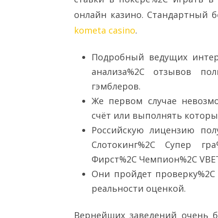
онлайн казино. Стандартный б
kometa casino
.
Подробный ведущих интер
анализа%2C отзывов пол
гэмблеров.
Же первом случае невозм
счёт или выполнять которы
Российскую лицензию пол
Слотокинг%2C Супер гр
Фирст%2C Чемпион%2C VBE
Они пройдет проверку%2C
реальности оценкой.
Вернейших заведений очень 