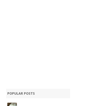
POPULAR POSTS