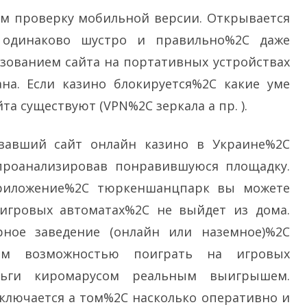
м проверку мобильной версии. Открывается
 одинаково шустро и правильно%2C даже
ьзованием сайта на портативных устройствах
на. Если казино блокируется%2C какие уме
а существуют (VPN%2C зеркала а пр. ).
вавший сайт онлайн казино в Украине%2C
проанализировав понравившуюся площадку.
приложение%2C тюркеншанцпарк вы можете
 игровых автоматах%2C не выйдет из дома.
орное заведение (онлайн или наземное)%2C
кам возможностью поиграть на игровых
ньги киромарусом реальным выигрышем.
ключается а том%2C насколько оперативно и