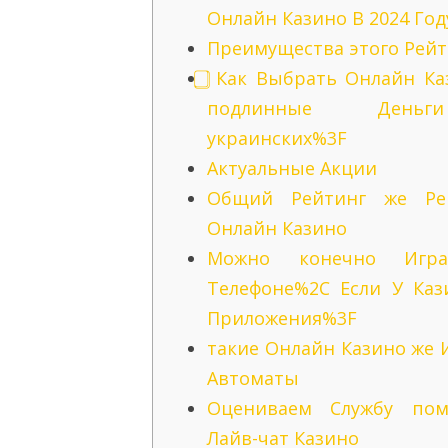
Онлайн Казино В 2024 Год
Преимущества этого Рейт
⃣ Как Выбрать Онлайн Ка
подлинные Ден
украинских%3F
Актуальные Акции
Общий Рейтинг же Ре
Онлайн Казино
Можно конечно Игр
Телефоне%2C Если У Каз
Приложения%3F
такие Онлайн Казино же 
Автоматы
Оцениваем Службу по
Лайв-чат Казино