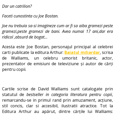
carti
Dar un catrilion?
pentru
elevi
Faceti cunostinta cu Joe Bostan.
in
vremea
Joe nu trebuia sa-si imagineze cum ar fi sa aiba gramezi peste
Coronavirusului
gramezi,peste gramezi de bani. Avea numai 17 ani,dar era
ridicol ,absurd de bogat…
Acesta este Joe Bostan, personajul principal al celebrei
carti publicate la editura Arthur:
Baiatul miliardar
, scrisa
de Walliams, un celebru umorist britanic, actor,
prezentator de emisiuni de televiziune și autor de cărţi
pentru copii.
Cartile scrise de David Walliams sunt catalogate prin
statutul de
bestseller in categoria literatura pentru copii
,
remarcandu-se in primul rand prin amuzament, acțiune,
stil concis, clar si accesibil, ilustratii atractice. Tot la
Editura Arthur au apărut, dintre cărțile lui Walliams: