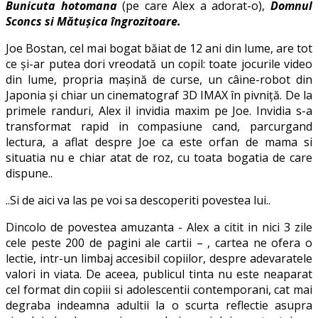
Bunicuta hotomana
(pe care Alex a adorat-o),
Domnul
Sconcs si Mătușica îngrozitoare.
Joe Bostan, cel mai bogat băiat de 12 ani din lume, are tot
ce şi-ar putea dori vreodată un copil: toate jocurile video
din lume, propria maşină de curse, un câine-robot din
Japonia şi chiar un cinematograf 3D IMAX în pivniţă. De la
primele randuri, Alex il invidia maxim pe Joe. Invidia s-a
transformat rapid in compasiune cand, parcurgand
lectura, a aflat despre Joe ca este orfan de mama si
situatia nu e chiar atat de roz, cu toata bogatia de care
dispune..
..Si de aici va las pe voi sa descoperiti povestea lui..
Dincolo de povestea amuzanta ­- Alex a citit in nici 3 zile
cele peste 200 de pagini ale cartii – , cartea ne ofera o
lectie, intr-un limbaj accesibil copiilor, despre adevaratele
valori in viata. De aceea, publicul tinta nu este neaparat
cel format din copiii si adolescentii contemporani, cat mai
degraba indeamna adultii la o scurta reflectie asupra