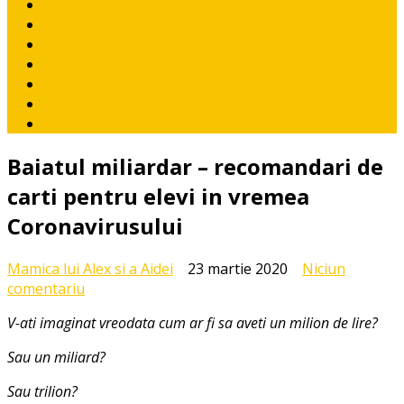
AIDA
Diversificare
RETETE pentru pitici
Ponturi / recomandari
CE CITIM COPIILOR?
CONTACT
I like it!
Baiatul miliardar – recomandari de
carti pentru elevi in vremea
Coronavirusului
Mamica lui Alex si a Aidei
23 martie 2020
Niciun
la
comentariu
Baiatul
V-ati imaginat vreodata cum ar fi sa aveti un milion de lire?
miliardar
–
Sau un miliard?
recomandari
de
Sau trilion?