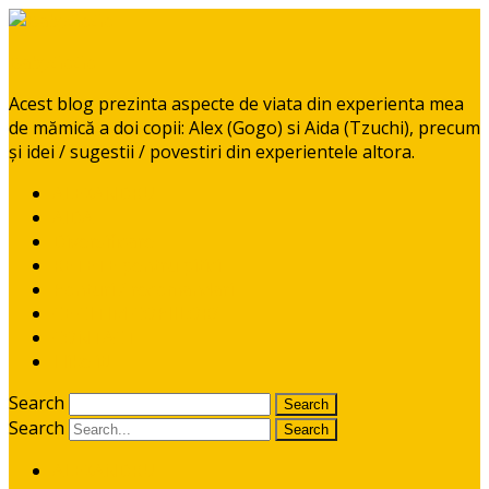
BabyGoGo
Acest blog prezinta aspecte de viata din experienta mea
de mămică a doi copii: Alex (Gogo) si Aida (Tzuchi), precum
și idei / sugestii / povestiri din experientele altora.
ALEXANDRU
AIDA
Diversificare
RETETE pentru pitici
Ponturi / recomandari
CE CITIM COPIILOR?
CONTACT
I like it!
Search
Search
ALEXANDRU