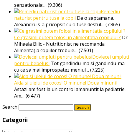
senzationala:…
(9.306)
Remediu
naturist pentru tuse la copii
De o saptamana,
Alexandru s-a pricopsit cu o tuse destul…
(7.865)
Ce grasimi putem folosi in alimentatia copilului ?
Dr.
Mihaela Bilic - Nutritionist ne recomanda:
Alimentația copiilor trebuie…
(7.501)
Dovlecei umpluti
pentru bebelusi
Tot gandindu-ma si gandindu-ma
cu ce sa mai improspatez meniul…
(7.225)
Aida si uleiul de cocos! O minune! Doua minuni!
Astazi am fost la un control amanuntit la pediatrie.
Am…
(6.477)
Search
Categorii
Categorii