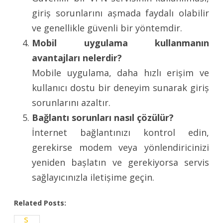
giriş sorunlarını aşmada faydalı olabilir
ve genellikle güvenli bir yöntemdir.
Mobil uygulama kullanmanın
avantajları nelerdir?
Mobile uygulama, daha hızlı erişim ve
kullanıcı dostu bir deneyim sunarak giriş
sorunlarını azaltır.
Bağlantı sorunları nasıl çözülür?
İnternet bağlantınızı kontrol edin,
gerekirse modem veya yönlendiricinizi
yeniden başlatın ve gerekiyorsa servis
sağlayıcınızla iletişime geçin.
Related Posts: