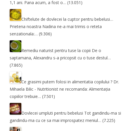
1,1 ani. Pana acum, a fost o…
(13.051)
Chiftelute de dovlecei la cuptor pentru bebelusi…
Prietena noastra Nadina ne-a mai trimis o reteta
senzationala:…
(9.306)
Remediu naturist pentru tuse la copii
De o
saptamana, Alexandru s-a pricopsit cu o tuse destul…
(7.865)
Ce grasimi putem folosi in alimentatia copilului ?
Dr.
Mihaela Bilic - Nutritionist ne recomanda: Alimentația
copiilor trebuie…
(7.501)
Dovlecei umpluti pentru bebelusi
Tot gandindu-ma si
gandindu-ma cu ce sa mai improspatez meniul…
(7.225)