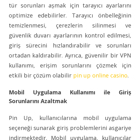
tür sorunları aşmak için tarayıcı ayarlarını
optimize edebilirler. Tarayıcı önbelleğinin
temizlenmesi, çerezlerin silinmesi ve
güvenlik duvarı ayarlarının kontrol edilmesi,
giriş sürecini hızlandırabilir ve sorunları
ortadan kaldırabilir. Ayrıca, güvenilir bir VPN
kullanımı, erişim sorunlarını çözmek için
etkili bir çözüm olabilir
pin up online casino
.
Mobil Uygulama Kullanımı ile Giriş
Sorunlarını Azaltmak
Pin Up, kullanıcılarına mobil uygulama
seçeneği sunarak giriş problemlerini asgariye
indirmektedir. Mobil uygulama, kullanıcılar