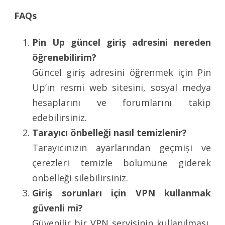
FAQs
Pin Up güncel giriş adresini nereden
öğrenebilirim?
Güncel giriş adresini öğrenmek için Pin
Up’ın resmi web sitesini, sosyal medya
hesaplarını ve forumlarını takip
edebilirsiniz.
Tarayıcı önbelleği nasıl temizlenir?
Tarayıcınızın ayarlarından geçmişi ve
çerezleri temizle bölümüne giderek
önbelleği silebilirsiniz.
Giriş sorunları için VPN kullanmak
güvenli mi?
Güvenilir bir VPN servisinin kullanılması,