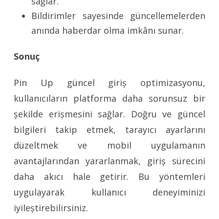
sağlar.
Bildirimler sayesinde güncellemelerden
anında haberdar olma imkânı sunar.
Sonuç
Pin Up güncel giriş optimizasyonu,
kullanıcıların platforma daha sorunsuz bir
şekilde erişmesini sağlar. Doğru ve güncel
bilgileri takip etmek, tarayıcı ayarlarını
düzeltmek ve mobil uygulamanın
avantajlarından yararlanmak, giriş sürecini
daha akıcı hale getirir. Bu yöntemleri
uygulayarak kullanıcı deneyiminizi
iyileştirebilirsiniz.