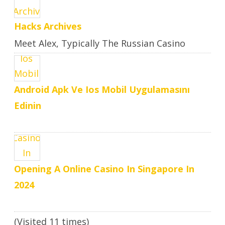
Hacks Archives
Meet Alex, Typically The Russian Casino
Hacker Who Makes Large ..
Android Apk Ve Ios Mobil Uygulamasını
Edinin
Opening A Online Casino In Singapore In
2024
(Visited 11 times)