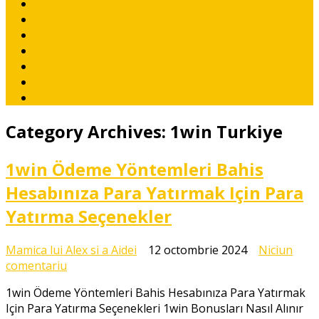
AIDA
Diversificare
RETETE pentru pitici
Ponturi / recomandari
CE CITIM COPIILOR?
CONTACT
I like it!
Category Archives:
1win Turkiye
1win Ödeme Yöntemleri Bahis
Hesabınıza Para Yatırmak Için Para
Yatırma Seçenekler
Mamica lui Alex si a Aidei
12 octombrie 2024
Niciun
la
comentariu
1win
1win Ödeme Yöntemleri Bahis Hesabınıza Para Yatırmak
Ödeme
Için Para Yatırma Seçenekleri 1win Bonusları Nasıl Alınır
Yöntemleri