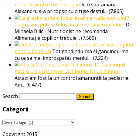
naturist pentru tuse la copii
De o saptamana,
Alexandru s-a pricopsit cu o tuse destul…
(7.865)
Ce grasimi putem folosi in alimentatia copilului ?
Dr.
Mihaela Bilic - Nutritionist ne recomanda:
Alimentația copiilor trebuie…
(7.500)
Dovlecei umpluti
pentru bebelusi
Tot gandindu-ma si gandindu-ma
cu ce sa mai improspatez meniul…
(7.224)
Aida si uleiul de cocos! O minune! Doua minuni!
Astazi am fost la un control amanuntit la pediatrie.
Am…
(6.477)
Search
Categorii
Categorii
Copyright 2015