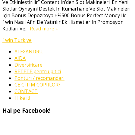
Ve Etkinleştirilir” Content In’den Slot Makineleri: En Yeni
Bahis
Slotlar Oynayın! Destek In Kumarhane Ve Slot Makineleri
Hesabınıza
Için Bonus Depozitoya +%500 Bonus Perfect Money Ile
Para
1win Nasıl Afin De Yatırılır Ek Hizmetler In Promosyon
Yatırmak
Kodları Ve…
Read more »
Için
Para
1win Turkiye
Yatırma
Seçenekler
ALEXANDRU
AIDA
Diversificare
RETETE pentru pitici
Ponturi / recomandari
CE CITIM COPIILOR?
CONTACT
I like it!
Hai pe Facebook!