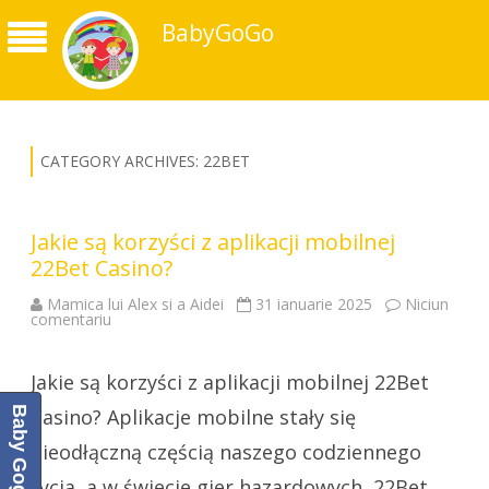
BabyGoGo
CATEGORY ARCHIVES:
22BET
Jakie są korzyści z aplikacji mobilnej
22Bet Casino?
Mamica lui Alex si a Aidei
31 ianuarie 2025
Niciun
la
comentariu
Jakie
są
korzyści
Jakie są korzyści z aplikacji mobilnej 22Bet
z
aplikacji
mobilnej
Casino? Aplikacje mobilne stały się
22Bet
Casino?
nieodłączną częścią naszego codziennego
życia, a w świecie gier hazardowych, 22Bet