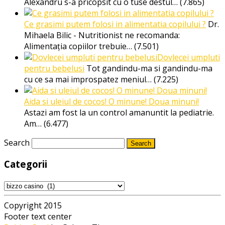
Alexandru s-a pricopsit cu o tuse destul…
(7.865)
Ce grasimi putem folosi in alimentatia copilului ?
Dr.
Mihaela Bilic - Nutritionist ne recomanda:
Alimentația copiilor trebuie…
(7.501)
Dovlecei umpluti
pentru bebelusi
Tot gandindu-ma si gandindu-ma
cu ce sa mai improspatez meniul…
(7.225)
Aida si uleiul de cocos! O minune! Doua minuni!
Astazi am fost la un control amanuntit la pediatrie.
Am…
(6.477)
Search
Categorii
Categorii
Copyright 2015
Footer text center