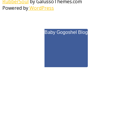
RubberSoul
by GalussoThemes.com
Powered by
WordPress
Baby Gogoshel Blog