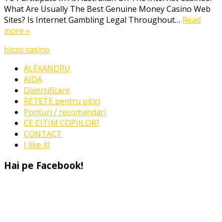
Australia
What Are Usually The Best Genuine Money Casino Web
For
Sites? Is Internet Gambling Legal Throughout…
Read
Real
more »
Cash
Gaming
bizzo casino
In
202
ALEXANDRU
AIDA
Diversificare
RETETE pentru pitici
Ponturi / recomandari
CE CITIM COPIILOR?
CONTACT
I like it!
Hai pe Facebook!