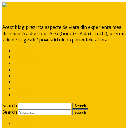
BabyGoGo
Acest blog prezinta aspecte de viata din experienta mea
de mămică a doi copii: Alex (Gogo) si Aida (Tzuchi), precum
și idei / sugestii / povestiri din experientele altora.
ALEXANDRU
AIDA
Diversificare
RETETE pentru pitici
Ponturi / recomandari
CE CITIM COPIILOR?
CONTACT
I like it!
Search
Search
ALEXANDRU