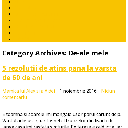
AIDA
Diversificare
RETETE pentru pitici
Ponturi / recomandari
CE CITIM COPIILOR?
CONTACT
I like it!
Category Archives:
De-ale mele
5 rezolutii de atins pana la varsta
de 60 de ani
Mamica lui Alex si a Aidei
1 noiembrie 2016
Niciun
la
comentariu
5
rezolutii
E toamna si soarele imi mangaie usor parul carunt deja.
de
Vantul adie usor, iar fosnetul frunzelor din livada de
atins
langa casa imi rasfata simturile. Pe tarasa e cald insa, iar