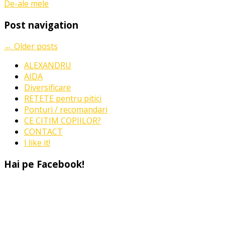
De-ale mele
proiect
dedicat
Post navigation
bloggerilor
parinti
←
Older posts
ALEXANDRU
AIDA
Diversificare
RETETE pentru pitici
Ponturi / recomandari
CE CITIM COPIILOR?
CONTACT
I like it!
Hai pe Facebook!