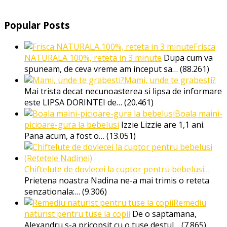
Popular Posts
Frisca
NATURALA 100%, reteta in 3 minute
Dupa cum va
spuneam, de ceva vreme am inceput sa…
(88.261)
Mami, unde te grabesti?
Mai trista decat necunoasterea si lipsa de informare
este LIPSA DORINTEI de…
(20.461)
Boala maini-
picioare-gura la bebelusi
Izzie Lizzie are 1,1 ani.
Pana acum, a fost o…
(13.051)
Chiftelute de dovlecei la cuptor pentru bebelusi…
Prietena noastra Nadina ne-a mai trimis o reteta
senzationala:…
(9.306)
Remediu
naturist pentru tuse la copii
De o saptamana,
Alexandru s-a pricopsit cu o tuse destul…
(7.865)