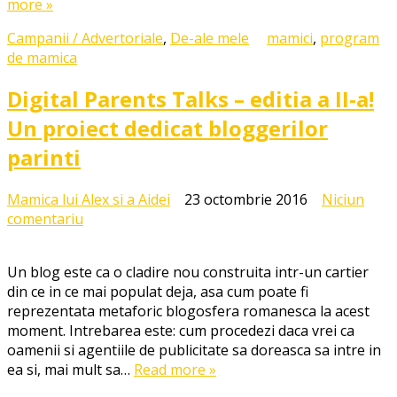
more »
musculara
rapida
Campanii / Advertoriale
,
De-ale mele
mamici
,
program
dupa
de mamica
nastere
Digital Parents Talks – editia a II-a!
Un proiect dedicat bloggerilor
parinti
Mamica lui Alex si a Aidei
23 octombrie 2016
Niciun
la
comentariu
Digital
Parents
Un blog este ca o cladire nou construita intr-un cartier
Talks
din ce in ce mai populat deja, asa cum poate fi
–
reprezentata metaforic blogosfera romanesca la acest
editia
moment. Intrebarea este: cum procedezi daca vrei ca
a
oamenii si agentiile de publicitate sa doreasca sa intre in
II-
ea si, mai mult sa…
Read more »
a!
Un