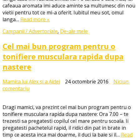
pana
cafeaua aromata imi aduce aminte sa multumesc din nou
la
vietii pentru tot ce mi-a oferit. Iubitul meu sot, omul
varsta
langa…
Read more »
de
60
Campanii / Advertoriale
,
De-ale mele
de
ani
Cel mai bun program pentru o
tonifiere musculara rapida dupa
nastere
Mamica lui Alex si a Aidei
24 octombrie 2016
Niciun
la
comentariu
Cel
mai
Dragi mamici, va prezint cel mai bun program pentru o
bun
tonifiere musculara rapida dupa nastere: Ora 7.00 – te
program
trezesti sa pregatesti copilul cel mare pentru scoala. Ii
pentru
pregatesti pachetelul rapid, il ridici din pat in brate in
o
timp ce acesta inca mai doarme, il duci la baie si il…
Read
tonifiere