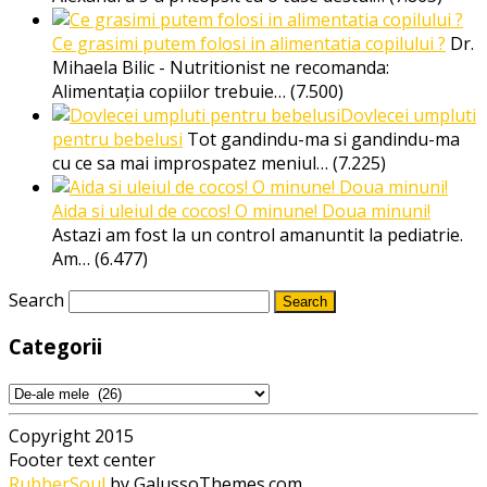
Ce grasimi putem folosi in alimentatia copilului ?
Dr.
Mihaela Bilic - Nutritionist ne recomanda:
Alimentația copiilor trebuie…
(7.500)
Dovlecei umpluti
pentru bebelusi
Tot gandindu-ma si gandindu-ma
cu ce sa mai improspatez meniul…
(7.225)
Aida si uleiul de cocos! O minune! Doua minuni!
Astazi am fost la un control amanuntit la pediatrie.
Am…
(6.477)
Search
Categorii
Categorii
Copyright 2015
Footer text center
RubberSoul
by GalussoThemes.com