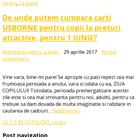
Jucarii
,
La joaca
De unde putem cumpara carti
USBORNE pentru copii la preturi
atractive, pentru 1 IUNIE?
Mamica lui Alex si a Aidei
29 aprilie 2017
Niciun
la
comentariu
De
unde
Vine vara, bine-mi pare! Se apropie cu pasi repezi cea mai
putem
frumoasa perioada a anului, vara si odata cu ea, ZIUA
cumpara
COPILULUI! Totodata, perioada premergatoare acestei
carti
zile este si cea mai stresanta pentru noi, adultii, pentru ca
USBORNE
trebuie sa dam dovada de multa imaginatie si rabdare in
pentru
cautarea de cadouri…
Read more »
copii
la
CE CITIM COPIILOR?
,
Jucarii
preturi
atractive,
Post navigation