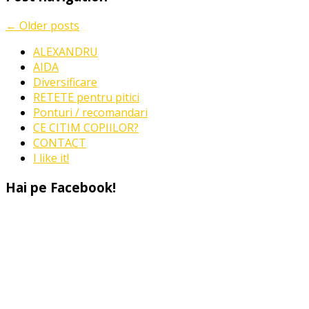
pentru
1
←
Older posts
IUNIE?
ALEXANDRU
AIDA
Diversificare
RETETE pentru pitici
Ponturi / recomandari
CE CITIM COPIILOR?
CONTACT
I like it!
Hai pe Facebook!