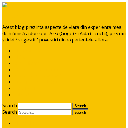
BabyGoGo
Acest blog prezinta aspecte de viata din experienta mea
de mămică a doi copii: Alex (Gogo) si Aida (Tzuchi), precum
și idei / sugestii / povestiri din experientele altora.
ALEXANDRU
AIDA
Diversificare
RETETE pentru pitici
Ponturi / recomandari
CE CITIM COPIILOR?
CONTACT
I like it!
Search
Search
ALEXANDRU