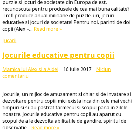
puzzle si jocuri de societate din Europa de est,
educative
recunoscuta pentru produsele de cea mai buna calitate?
de
Trefl produce anual milioane de puzzle-uri, jocuri
la
educative si jocuri de societate! Pentru noi, parinti de doi
Trefl
copii (Alex –…
Read more »
–
ideale
Jucarii
pentru
copiii
Jocurile educative pentru copii
de
toate
Mamica lui Alex si a Aidei
16 iulie 2017
Niciun
varstele
la
comentariu
Jocurile
educative
Jocurile, un mijloc de amuzament si chiar si de invatare si
pentru
dezvoltare pentru copiii mici exista inca din cele mai vechi
copii
timpuri si si-au pastrat farmecul si scopul pana in zilele
noastre. Jocurile educative pentru copii au aparut cu
scopul de a le dezvolta abilitatile de gandire, spiritul de
observatie…
Read more »