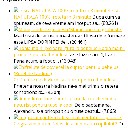
Frisca
NATURALA 100%, reteta in 3 minute
Dupa cum va
spuneam, de ceva vreme am inceput sa…
(88.261)
Mami, unde te grabesti?
Mai trista decat necunoasterea si lipsa de informare
este LIPSA DORINTEI de…
(20.461)
Boala maini-
picioare-gura la bebelusi
Izzie Lizzie are 1,1 ani.
Pana acum, a fost o…
(13.048)
Chiftelute de dovlecei la cuptor pentru bebelusi…
Prietena noastra Nadina ne-a mai trimis o reteta
senzationala:…
(9.304)
Remediu
naturist pentru tuse la copii
De o saptamana,
Alexandru s-a pricopsit cu o tuse destul…
(7.865)
Ce grasimi putem folosi in alimentatia copilului ?
Dr.