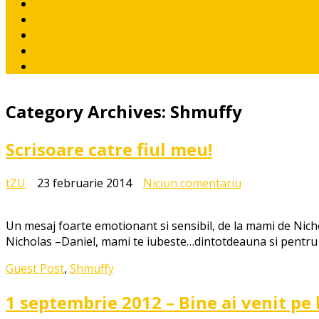
RETETE pentru pitici
Ponturi / recomandari
CE CITIM COPIILOR?
CONTACT
I like it!
Category Archives:
Shmuffy
Scrisoare catre fiul meu!
la
tZU
23 februarie 2014
Niciun comentariu
Scrisoare
catre
Un mesaj foarte emotionant si sensibil, de la mami de Nichola
fiul
Nicholas –Daniel, mami te iubeste…dintotdeauna si pentru 
meu!
Guest Post
,
Shmuffy
1 septembrie 2012 – Bine ai venit pe 