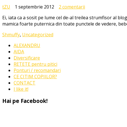
la
tZU
1 septembrie 2012
2 comentarii
1
Ei, iata ca a sosit pe lume cel de-al treilea strumfisor al bl
septembrie
mamica foarte puternica din toate punctele de vedere, beb
2012
–
Shmuffy
,
Uncategorized
Bine
ai
ALEXANDRU
venit
AIDA
pe
Diversificare
lume,
RETETE pentru pitici
Strumfi!
Ponturi / recomandari
CE CITIM COPIILOR?
CONTACT
I like it!
Hai pe Facebook!