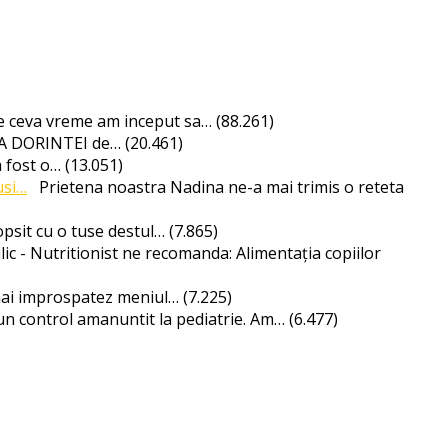
 ceva vreme am inceput sa…
(88.261)
PSA DORINTEI de…
(20.461)
a fost o…
(13.051)
usi…
Prietena noastra Nadina ne-a mai trimis o reteta
psit cu o tuse destul…
(7.865)
lic - Nutritionist ne recomanda: Alimentația copiilor
ai improspatez meniul…
(7.225)
un control amanuntit la pediatrie. Am…
(6.477)