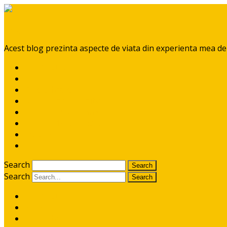
BabyGoGo
Acest blog prezinta aspecte de viata din experienta mea de mă
ALEXANDRU
AIDA
Diversificare
RETETE pentru pitici
Ponturi / recomandari
CE CITIM COPIILOR?
CONTACT
I like it!
Search
Search
ALEXANDRU
AIDA
Diversificare