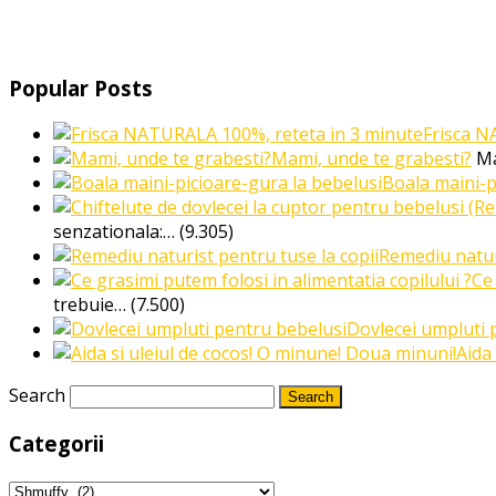
Popular Posts
Frisca N
Mami, unde te grabesti?
Ma
Boala maini-p
senzationala:…
(9.305)
Remediu naturi
Ce 
trebuie…
(7.500)
Dovlecei umpluti 
Aida
Search
Categorii
Categorii