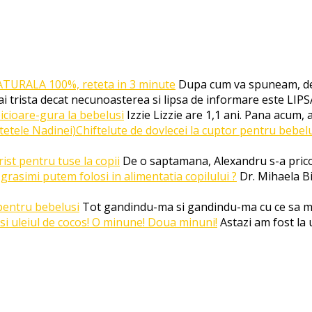
ATURALA 100%, reteta in 3 minute
Dupa cum va spuneam, de
i trista decat necunoasterea si lipsa de informare este LI
icioare-gura la bebelusi
Izzie Lizzie are 1,1 ani. Pana acum, 
Chiftelute de dovlecei la cuptor pentru bebel
st pentru tuse la copii
De o saptamana, Alexandru s-a prico
grasimi putem folosi in alimentatia copilului ?
Dr. Mihaela Bi
pentru bebelusi
Tot gandindu-ma si gandindu-ma cu ce sa m
 si uleiul de cocos! O minune! Doua minuni!
Astazi am fost la 