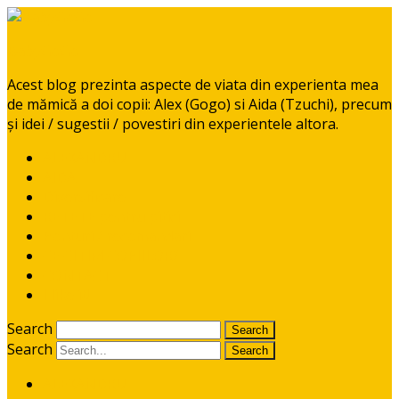
BabyGoGo
Acest blog prezinta aspecte de viata din experienta mea
de mămică a doi copii: Alex (Gogo) si Aida (Tzuchi), precum
și idei / sugestii / povestiri din experientele altora.
ALEXANDRU
AIDA
Diversificare
RETETE pentru pitici
Ponturi / recomandari
CE CITIM COPIILOR?
CONTACT
I like it!
Search
Search
ALEXANDRU