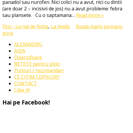
panadol sau nurofen. Nici colici nu a avut, nici cu dintii
la
(are doar 2 – incisivii de jos) nu a avut probleme: febra
bebelusi
sau plansete. Cu o saptamana…
Read more »
Fitzi - Jurnal de fetita
,
La medic
Boala maini-picioare-
gura
ALEXANDRU
AIDA
Diversificare
RETETE pentru pitici
Ponturi / recomandari
CE CITIM COPIILOR?
CONTACT
I like it!
Hai pe Facebook!