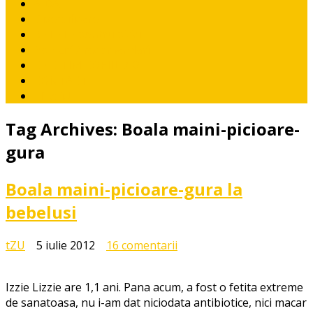
AIDA
Diversificare
RETETE pentru pitici
Ponturi / recomandari
CE CITIM COPIILOR?
CONTACT
I like it!
Tag Archives:
Boala maini-picioare-
gura
Boala maini-picioare-gura la
bebelusi
la
tZU
5 iulie 2012
16 comentarii
Boala
maini-
Izzie Lizzie are 1,1 ani. Pana acum, a fost o fetita extreme
picioare-
de sanatoasa, nu i-am dat niciodata antibiotice, nici macar
gura