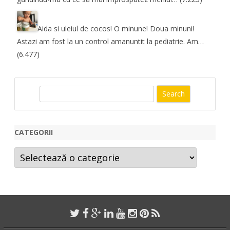
Aida si uleiul de cocos! O minune! Doua minuni!
Astazi am fost la un control amanuntit la pediatrie. Am…
(6.477)
S
e
a
r
CATEGORII
c
Categorii
h