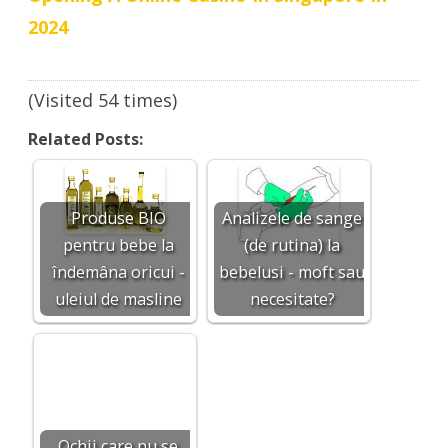
2024
(Visited 54 times)
Related Posts:
Produse BIO
Analizele de sange
pentru bebe la
(de rutina) la
îndemâna oricui -
bebelusi - moft sau
uleiul de masline
necesitate?
Ochii care nu se