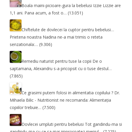
Boala maini-picioare-gura la bebelusi
Izzie Lizzie are
1,1 ani. Pana acum, a fost o…
(13.051)
Chiftelute de dovlecei la cuptor pentru bebelusi…
Prietena noastra Nadina ne-a mai trimis o reteta
senzationala:…
(9.306)
Remediu naturist pentru tuse la copii
De o
saptamana, Alexandru s-a pricopsit cu o tuse destul…
(7.865)
Ce grasimi putem folosi in alimentatia copilului ?
Dr.
Mihaela Bilic - Nutritionist ne recomanda: Alimentația
copiilor trebuie…
(7.500)
Dovlecei umpluti pentru bebelusi
Tot gandindu-ma si
gandindu-ma cu ce sa mai improspatez meniul…
(7.225)