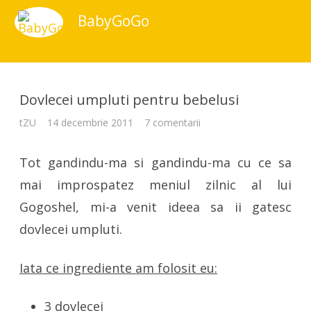
BabyGoGo
Dovlecei umpluti pentru bebelusi
la
tZU
14 decembrie 2011
7 comentarii
Dovlecei
umpluti
pentru
Tot gandindu-ma si gandindu-ma cu ce sa
bebelusi
mai improspatez meniul zilnic al lui
Gogoshel, mi-a venit ideea sa ii gatesc
dovlecei umpluti.
Iata ce ingrediente am folosit eu:
3 dovlecei