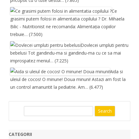
pricopsit cu o tuse destul…
(7.865)
Ce
grasimi putem folosi in alimentatia copilului ?
Dr. Mihaela
Bilic - Nutritionist ne recomanda: Alimentația copiilor
trebuie…
(7.500)
Dovlecei umpluti pentru
bebelusi
Tot gandindu-ma si gandindu-ma cu ce sa mai
improspatez meniul…
(7.225)
Aida si
uleiul de cocos! O minune! Doua minuni!
Astazi am fost la
un control amanuntit la pediatrie. Am…
(6.477)
S
e
a
r
CATEGORII