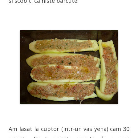
si scobiti ca niste barcute!
Am lasat la cuptor (intr-un vas yena) cam 30