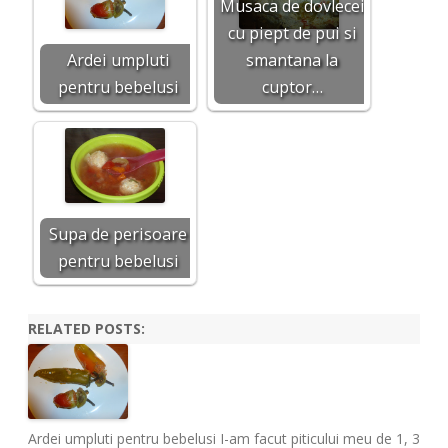
Musaca de dovlecei
cu piept de pui si
Ardei umpluti
smantana la
pentru bebelusi
cuptor…
Supa de perisoare
pentru bebelusi
RELATED POSTS:
Ardei umpluti pentru bebelusi
I-am facut piticului meu de 1, 3