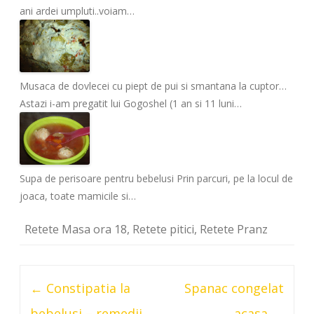
ani ardei umpluti..voiam…
Musaca de dovlecei cu piept de pui si smantana la cuptor…
Astazi i-am pregatit lui Gogoshel (1 an si 11 luni…
Supa de perisoare pentru bebelusi
Prin parcuri, pe la locul de
joaca, toate mamicile si…
Retete Masa ora 18
,
Retete pitici
,
Retete Pranz
Post
←
Constipatia la
Spanac congelat
navigation
bebelusi – remedii
acasa
→