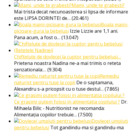
Mami, unde te grabesti?
Mai trista decat necunoasterea si lipsa de informare
este LIPSA DORINTEI de…
(20.461)
Boala maini-
picioare-gura la bebelusi
Izzie Lizzie are 1,1 ani.
Pana acum, a fost o…
(13.047)
Chiftelute de dovlecei la cuptor pentru bebelusi…
Prietena noastra Nadina ne-a mai trimis o reteta
senzationala:…
(9.304)
Remediu
naturist pentru tuse la copii
De o saptamana,
Alexandru s-a pricopsit cu o tuse destul…
(7.865)
Ce grasimi putem folosi in alimentatia copilului ?
Dr.
Mihaela Bilic - Nutritionist ne recomanda:
Alimentația copiilor trebuie…
(7.500)
Dovlecei umpluti
pentru bebelusi
Tot gandindu-ma si gandindu-ma