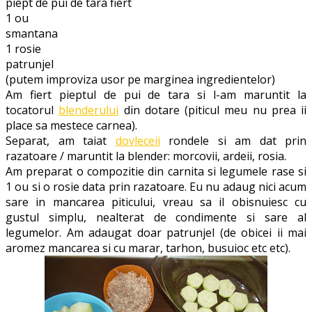
pui
piept de pui de tara fiert
si
1 ou
smantana
smantana
la
1 rosie
cuptor
patrunjel
(reteta
(putem improviza usor pe marginea ingredientelor)
pentru
Am fiert pieptul de pui de tara si l-am maruntit la
copii)
tocatorul
blenderului
din dotare (piticul meu nu prea ii
place sa mestece carnea).
Separat, am taiat
dovleceii
rondele si am dat prin
razatoare / maruntit la blender: morcovii, ardeii, rosia.
Am preparat o compozitie din carnita si legumele rase si
1 ou si o rosie data prin razatoare. Eu nu adaug nici acum
sare in mancarea piticului, vreau sa il obisnuiesc cu
gustul simplu, nealterat de condimente si sare al
legumelor. Am adaugat doar patrunjel (de obicei ii mai
aromez mancarea si cu marar, tarhon, busuioc etc etc).