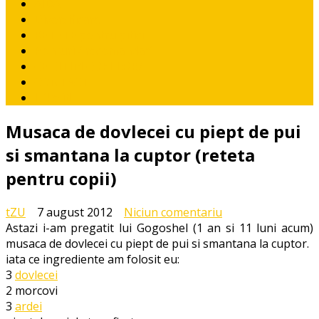
AIDA
Diversificare
RETETE pentru pitici
Ponturi / recomandari
CE CITIM COPIILOR?
CONTACT
I like it!
Musaca de dovlecei cu piept de pui
si smantana la cuptor (reteta
pentru copii)
la
tZU
7 august 2012
Niciun comentariu
Musaca
Astazi i-am pregatit lui Gogoshel (1 an si 11 luni acum)
de
musaca de dovlecei cu piept de pui si smantana la cuptor.
dovlecei
iata ce ingrediente am folosit eu:
cu
3
dovlecei
piept
2 morcovi
de
3
ardei