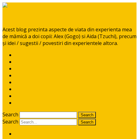
BabyGoGo
Acest blog prezinta aspecte de viata din experienta mea
de mămică a doi copii: Alex (Gogo) si Aida (Tzuchi), precum
și idei / sugestii / povestiri din experientele altora.
ALEXANDRU
AIDA
Diversificare
RETETE pentru pitici
Ponturi / recomandari
CE CITIM COPIILOR?
CONTACT
I like it!
Search
Search
ALEXANDRU