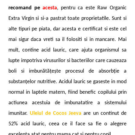
recomand pe
acesta
, pentru ca este Raw Organic
Extra Virgin si si-a pastrat toate proprietatile. Sunt si
alte tipuri pe piata, dar acesta e certificat si este cel
mai sigur daca vreti sa il folositi si in mancare. Mai
mult, contine acid lauric, care ajuta organismul sa
lupte impotriva virusurilor si bacteriilor care cauzeaza
boli si imbunătăţeşte procesul de absorbţie a
substanţelor nutritive. Acidul lauric se gaseste in mod
normal in laptele matern, fiind benefic copilului prin
actiunea acestuia de imbunatatire a sistemului
imunitar.
Uleiul de Cocos Jeeva
are un continut de
52% acid lauric, ceea ce il face sa fie o alegere
excelenta atat pentru mama cat si pentru copil.