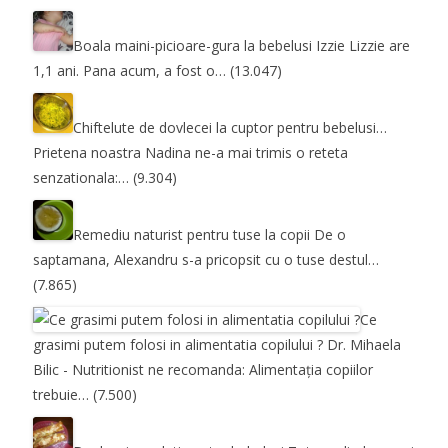
Boala maini-picioare-gura la bebelusi
Izzie Lizzie are
1,1 ani. Pana acum, a fost o…
(13.047)
Chiftelute de dovlecei la cuptor pentru bebelusi…
Prietena noastra Nadina ne-a mai trimis o reteta
senzationala:…
(9.304)
Remediu naturist pentru tuse la copii
De o
saptamana, Alexandru s-a pricopsit cu o tuse destul…
(7.865)
Ce
grasimi putem folosi in alimentatia copilului ?
Dr. Mihaela
Bilic - Nutritionist ne recomanda: Alimentația copiilor
trebuie…
(7.500)