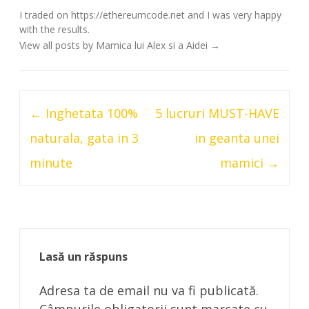
I traded on https://ethereumcode.net and I was very happy
with the results.
View all posts by Mamica lui Alex si a Aidei
→
Post
←
Inghetata 100%
5 lucruri MUST-HAVE
navigation
naturala, gata in 3
in geanta unei
minute
mamici
→
Lasă un răspuns
Adresa ta de email nu va fi publicată.
Câmpurile obligatorii sunt marcate cu