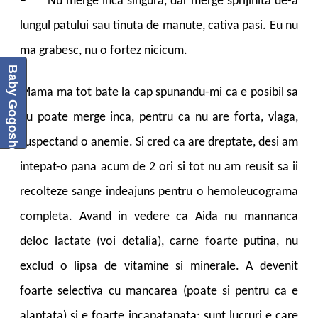
–
Nu merge inca singura, dar merge sprijinita de-a
lungul patului sau tinuta de manute, cativa pasi. Eu nu
ma grabesc, nu o fortez nicicum.
Baby Gogoshel Blog
Mama ma tot bate la cap spunandu-mi ca e posibil sa
nu poate merge inca, pentru ca nu are forta, vlaga,
suspectand o anemie. Si cred ca are dreptate, desi am
intepat-o pana acum de 2 ori si tot nu am reusit sa ii
recolteze sange indeajuns pentru o hemoleucograma
completa. Avand in vedere ca Aida nu mannanca
deloc lactate (voi detalia), carne foarte putina, nu
exclud o lipsa de vitamine si minerale. A devenit
foarte selectiva cu mancarea (poate si pentru ca e
alaptata) si e foarte incapatanata: sunt lucruri e care