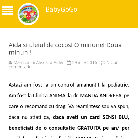
BabyGoGo
Aida si uleiul de cocos! O minune! Doua
minuni!
Mamica lui Alex si a Aidei
29 iulie 2016
Niciun
la
comentariu
Aida
si
uleiul
de
Astazi am fost la un control amanuntit la pediatrie.
cocos!
O
Am fost la Clinica ANIMA, la dr. MANDA ANDREEA, pe
minune!
Doua
minuni!
care o recomand cu drag. Va reamintesc sau va spun,
daca nu stiati ca,
daca aveti un card SENSI BLU,
beneficiati de o consultatie GRATUITA pe an/ per