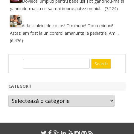
Dovlecei umpluti pentru bebelusi
Tot gandindu-ma si
gandindu-ma cu ce sa mai improspatez meniul…
(7.224)
Aida si uleiul de cocos! O minune! Doua minuni!
Astazi am fost la un control amanuntit la pediatrie. Am…
(6.476)
S
e
a
r
CATEGORII
c
Categorii
h