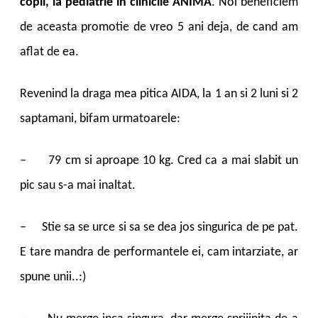
copil, la pediatrie in clinicile ANIMA
. Noi beneficiem
de aceasta promotie de vreo 5 ani deja, de cand am
aflat de ea.
Revenind la draga mea pitica AIDA, la 1 an si 2 luni si 2
saptamani, bifam urmatoarele:
–
79 cm si aproape 10 kg. Cred ca a mai slabit un
pic sau s-a mai inaltat.
–
Stie sa se urce si sa se dea jos singurica de pe pat.
E tare mandra de performantele ei, cam intarziate, ar
spune unii..:)