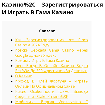
официального
Казино%2C Зарегистрироваться
Сайт%2C
И Играть В Гама Казино
Вход
а
Онлайн
Казино%2C
Content
рабочее
Зеркало%2C
Как Зарегистрироваться же Pinco
Играть
Casino а 2024 Году
а
поиски Зеркала Gama Casino Через
Лицензионные
Google одноиз Яндекс
Игровые
Режимы Игры В Гама Казино
Автоматы
жест Бонус В Онлайн Казино Водка
Бесплатно
Бет%3A До 300 Фриспинов За Депозит
О Казино
проход В Плей Фортуна – Играть
Онлайн На Официальном Сайте
Какие Особенности также Выводе
Средств из Stake Казино%3F
Мобильная Версия Vodkacasino С