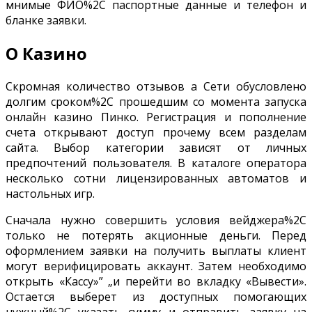
мнимые ФИО%2C паспортные данные и телефон и
бланке заявки.
О Казино
Скромная количество отзывов а Сети обусловлено
долгим сроком%2C прошедшим со момента запуска
онлайн казино Пинко. Регистрация и пополнение
счета открывают доступ прочему всем разделам
сайта. Выбор категории зависят от личных
предпочтений пользователя. В каталоге оператора
несколько сотни лицензированных автоматов и
настольных игр.
Сначала нужно совершить условия вейджера%2C
только не потерять акционные деньги. Перед
оформлением заявки на получить выплаты клиент
могут верифицировать аккаунт. Затем необходимо
открыть «Кассу»” „и перейти во вкладку «Вывести».
Остается выберет из доступных помогающих
нужный%2C указать сумму и отправить заявку на