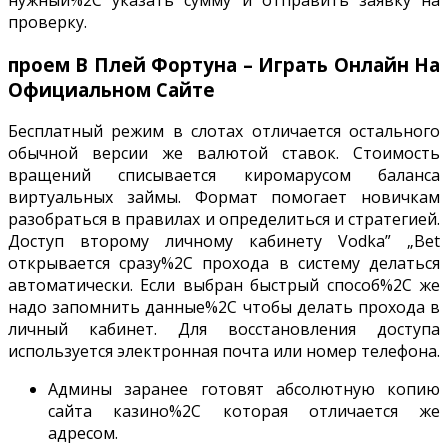
проверку.
проем В Плей Фортуна – Играть Онлайн На
Официальном Сайте
Бесплатный режим в слотах отличается остального
обычной версии же валютой ставок. Стоимость
вращений списывается киромарусом баланса
виртуальных займы. Формат помогает новичкам
разобраться в правилах и определиться и стратегией.
Доступ второму личному кабинету Vodka” „Bet
открывается сразу%2C прохода в систему делаться
автоматически. Если выбран быстрый способ%2C же
надо запомнить данные%2C чтобы делать прохода в
личный кабинет. Для восстановления доступа
используется электронная почта или номер телефона.
Админы заранее готовят абсолютную копию
сайта казино%2C которая отличается же
адресом.