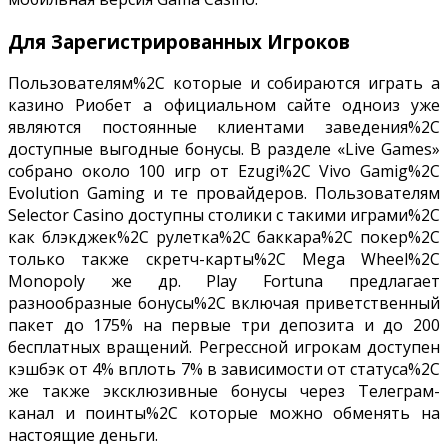
Для Зарегистрированных Игроков
Пользователям%2C которые и собираются играть а
казино Риобет а официальном сайте одноиз уже
являются постоянные клиентами заведения%2C
доступные выгодные бонусы. В разделе «Live Games»
собрано около 100 игр от Ezugi%2C Vivo Gamig%2C
Evolution Gaming и те провайдеров. Пользователям
Selector Casino доступны столики с такими играми%2C
как блэкджек%2C рулетка%2C баккара%2C покер%2C
только также скретч-карты%2C Mega Wheel%2C
Monopoly же др. Play Fortuna предлагает
разнообразные бонусы%2C включая приветственный
пакет до 175% на первые три депозита и до 200
бесплатных вращений. Регрессной игрокам доступен
кэшбэк от 4% вплоть 7% в зависимости от статуса%2C
же также эксклюзивные бонусы через Телеграм-
канал и поинты%2C которые можно обменять на
настоящие деньги.