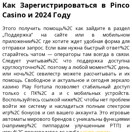
Как Зарегистрироваться в Pinco
Casino и 2024 Году
Этого получить помощь%2C как зайдите в раздел
„Поддержка” на сайте или в мобильном
приложении%2C где хотите ждет удобная форма для
отправки запрос. Если вам нужна быстрый ответ%2C
старайтесь чатом — операторы там всегда в связи.
Следует учитывая%2C что поддержка доступна
круглосуточно%2C поэтому а любой момент%2C день
или ночь%2C севилестр можете рассчитывать и их
помощь. Свободное и актуальное и сегодня зеркало
казино Play Fortuna позволяет стабильный доступ
только с ПК%2C а и с мобильных устройств.
Воспользуйтесь ссылкой ниже%2C чтобы нет проблем
войти же систему и насладиться полным спектром
игр%2C бонусов и сил вашего аккаунта. Это игровые
автоматы мирового брендов с уникальны функциями
(например%2C пиппардом улучшенным РТП) и