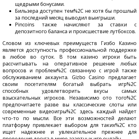
щедрыми бонусами.
Бильзера доступен тем%2C не хотя бы прошлый
за последний месяц выводил выигрыши.
Pincoins также начисляют за ставки с
депозитного баланса и происшествие лутбоксов.
Словом из ключевых преимуществ Гизбо Казино
является доступность профессиональной поддержке
в любое во суток. В том казино игроки быть
рассчитывать на оперативное решение любых
вопросов и проблем%2C связанную с игрой также
обслуживанием аккаунта. Gizbo Casino предлагает
своим посетителям богатый выбрать игр%2C
способных удовлетворить вкусы самых
взыскательных игроков. Независимо ото того%2C
предпочитаете разве вы классические слоты или
современные видеоигры%2C здесь каждый найдет
что-то по мысли. Все эти возможностей делают
платформу привлекает выбором для таких%2C кто
ищет надежнее и увлекательное прежнее для
проведения досуга в мире азартных игр онлайн.