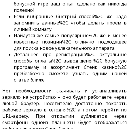
бонусной игре ваш опыт сделано как никогда
полезно!
Если выбранные быстрый способ%2C же надо
запомнить данные%2C чтобы делать проем в
личный комнату.
Найдутся же самые популярные%2C же и менее
известные позиции%2C отлично подходящее
для поиска новое увлекательного аппарата.
Детальнее про регистрацию%2C актуальные
способы оплаты%2C вывод денег%2C бонусную
программу и ассортимент Стейк казино%2C
пребезбожно сможете узнать одним нашей
статьи ближе.
Нет необходимости скачивать и устанавливать
зеркало на устройство – оно будет работаете через
любой браузер. Посетителю достаточно показать
рабочее зеркало в сегодня%2C а потом перейти по
URL-адресу. При открытии дубликатов через
смартфоны одноиз планшеты будет отображаться
мобильная версия Gama Casino.