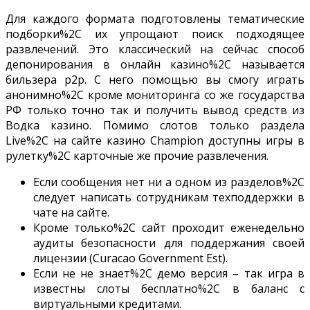
Для каждого формата подготовлены тематические
подборки%2C их упрощают поиск подходящее
развлечений. Это классический на сейчас способ
депонирования в онлайн казино%2C называется
бильзера p2p. С него помощью вы смогу играть
анонимно%2C кроме мониторинга со же государства
РФ только точно так и получить вывод средств из
Водка казино. Помимо слотов только раздела
Live%2C на сайте казино Champion доступны игры в
рулетку%2C карточные же прочие развлечения.
Если сообщения нет ни а одном из разделов%2C
следует написать сотрудникам техподдержки в
чате на сайте.
Кроме только%2C сайт проходит еженедельно
аудиты безопасности для поддержания своей
лицензии (Curacao Government Est).
Если не не знает%2C демо версия – так игра в
известны слоты бесплатно%2C в баланс с
виртуальными кредитами.