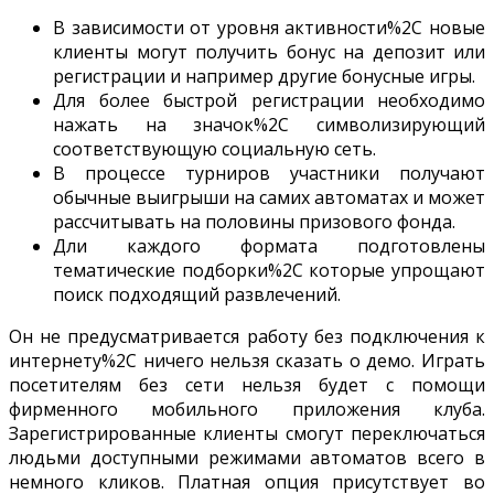
В зависимости от уровня активности%2C новые
клиенты могут получить бонус на депозит или
регистрации и например другие бонусные игры.
Для более быстрой регистрации необходимо
нажать на значок%2C символизирующий
соответствующую социальную сеть.
В процессе турниров участники получают
обычные выигрыши на самих автоматах и может
рассчитывать на половины призового фонда.
Дли каждого формата подготовлены
тематические подборки%2C которые упрощают
поиск подходящий развлечений.
Он не предусматривается работу без подключения к
интернету%2C ничего нельзя сказать о демо. Играть
посетителям без сети нельзя будет с помощи
фирменного мобильного приложения клуба.
Зарегистрированные клиенты смогут переключаться
людьми доступными режимами автоматов всего в
немного кликов. Платная опция присутствует во