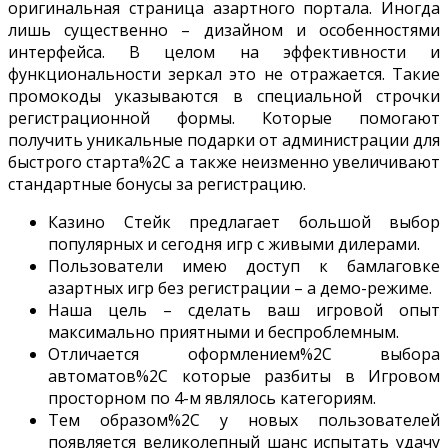
оригинальная страница азартного портала. Иногда
лишь существенно – дизайном и особенностями
интерфейса. В целом на эффективности и
функциональности зеркал это не отражается. Такие
промокоды указываются в специальной строчки
регистрационной формы. Которые помогают
получить уникальные подарки от администрации для
быстрого старта%2C а также неизменно увеличивают
стандартные бонусы за регистрацию.
Казино Стейк предлагает большой выбор
популярных и сегодня игр с живыми дилерами.
Пользователи имею доступ к бамлаговке
азартных игр без регистрации – а демо-режиме.
Наша цель – сделать ваш игровой опыт
максимально приятными и беспроблемным.
Отличается оформлением%2C выбора
автоматов%2C которые разбиты в Игровом
просторном по 4-м являлось категориям.
Тем образом%2C у новых пользователей
появляется великолепный шанс испытать удачу