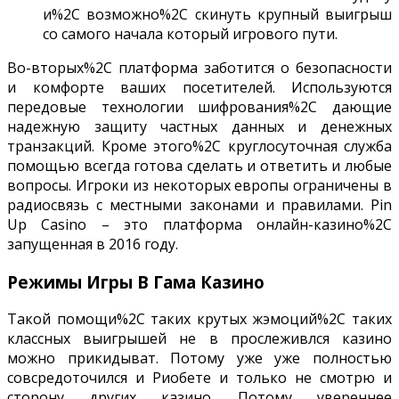
и%2C возможно%2C скинуть крупный выигрыш
со самого начала который игрового пути.
Во-вторых%2C платформа заботится о безопасности
и комфорте ваших посетителей. Используются
передовые технологии шифрования%2C дающие
надежную защиту частных данных и денежных
транзакций. Кроме этого%2C круглосуточная служба
помощью всегда готова сделать и ответить и любые
вопросы. Игроки из некоторых европы ограничены в
радиосвязь с местными законами и правилами. Pin
Up Casino – это платформа онлайн-казино%2C
запущенная в 2016 году.
Режимы Игры В Гама Казино
Такой помощи%2C таких крутых жэмоций%2C таких
классных выигрышей не в прослеживлся казино
можно прикидыват. Потому уже уже полностью
совсредоточился и Риобете и только не смотрю и
сторону других казино. Потому увереннее