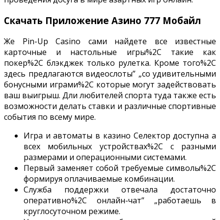
Скачать Приложение Азино 777 Мобайл
Же Pin-Up Casino сами найдете все известные
карточные и настольные игры%2C такие как
покер%2C блэкджек только рулетка. Кроме того%2C
здесь предлагаются видеослоты” „со удивительными
бонусными играми%2C которые могут задействовать
ваш выигрыш. Дли любителей спорта туда также есть
возможности делать ставки и различные спортивные
события по всему мире.
Игра и автоматы в казино Селектор доступна а
всех мобильных устройствах%2C с разными
размерами и операционными системами.
Первый заменяет собой требуемые символы%2C
формируя оплачиваемые комбинации.
Служба поддержки отвечала достаточно
оперативно%2C онлайн-чат” „работаешь в
круглосуточном режиме.