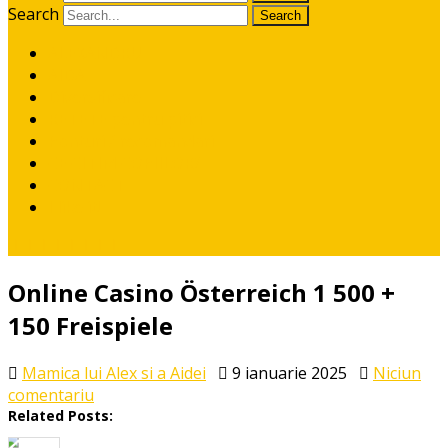
Search
ALEXANDRU
AIDA
Diversificare
RETETE pentru pitici
Ponturi / recomandari
CE CITIM COPIILOR?
CONTACT
I like it!
Online Casino Österreich 1 500 +
150 Freispiele
Mamica lui Alex si a Aidei
9 ianuarie 2025
Niciun
la
comentariu
Online
Related Posts:
Casino