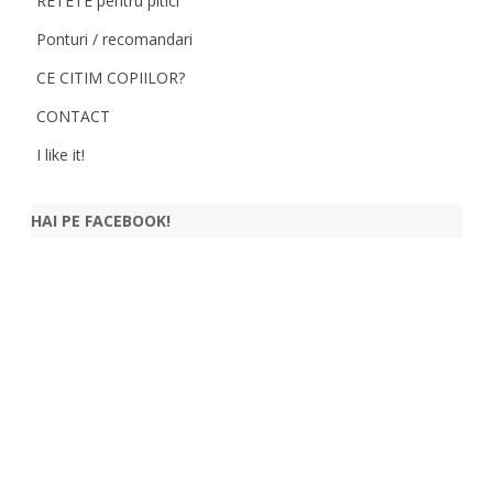
RETETE pentru pitici
Ponturi / recomandari
CE CITIM COPIILOR?
CONTACT
I like it!
HAI PE FACEBOOK!