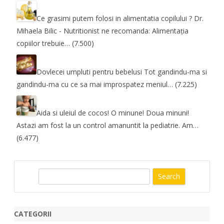
Ce grasimi putem folosi in alimentatia copilului ?
Dr.
Mihaela Bilic - Nutritionist ne recomanda: Alimentația
copiilor trebuie…
(7.500)
Dovlecei umpluti pentru bebelusi
Tot gandindu-ma si
gandindu-ma cu ce sa mai improspatez meniul…
(7.225)
Aida si uleiul de cocos! O minune! Doua minuni!
Astazi am fost la un control amanuntit la pediatrie. Am…
(6.477)
S
e
a
r
CATEGORII
c