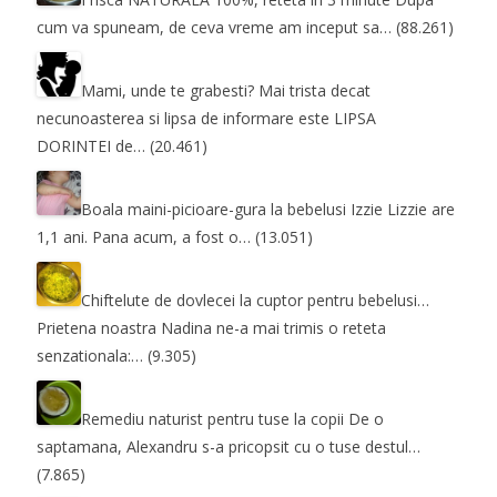
cum va spuneam, de ceva vreme am inceput sa…
(88.261)
Mami, unde te grabesti?
Mai trista decat
necunoasterea si lipsa de informare este LIPSA
DORINTEI de…
(20.461)
Boala maini-picioare-gura la bebelusi
Izzie Lizzie are
1,1 ani. Pana acum, a fost o…
(13.051)
Chiftelute de dovlecei la cuptor pentru bebelusi…
Prietena noastra Nadina ne-a mai trimis o reteta
senzationala:…
(9.305)
Remediu naturist pentru tuse la copii
De o
saptamana, Alexandru s-a pricopsit cu o tuse destul…
(7.865)