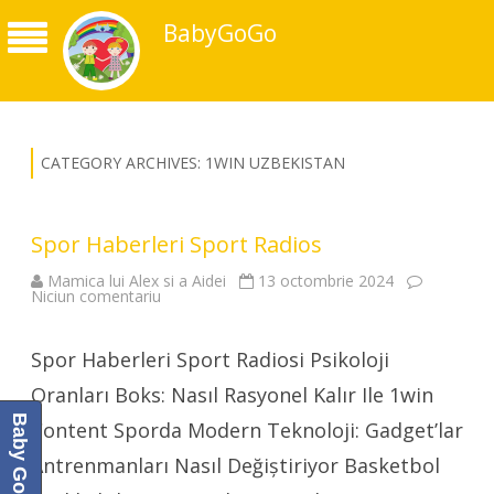
BabyGoGo
CATEGORY ARCHIVES:
1WIN UZBEKISTAN
Spor Haberleri Sport Radios
Mamica lui Alex si a Aidei
13 octombrie 2024
la
Niciun comentariu
Spor
Haberleri
Sport
Spor Haberleri Sport Radiosi Psikoloji
Radios
Oranları Boks: Nasıl Rasyonel Kalır Ile 1win
Content Sporda Modern Teknoloji: Gadget’lar
Antrenmanları Nasıl Değiştiriyor Basketbol