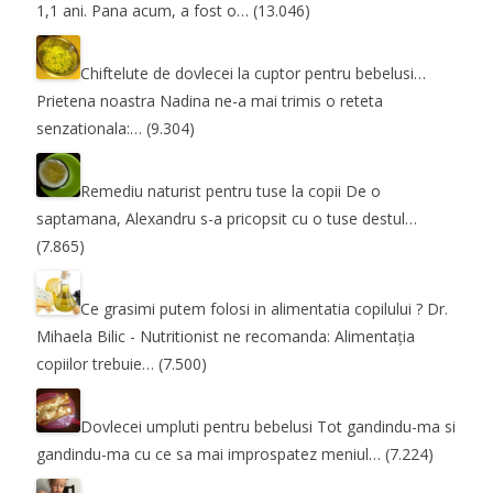
1,1 ani. Pana acum, a fost o…
(13.046)
Chiftelute de dovlecei la cuptor pentru bebelusi…
Prietena noastra Nadina ne-a mai trimis o reteta
senzationala:…
(9.304)
Remediu naturist pentru tuse la copii
De o
saptamana, Alexandru s-a pricopsit cu o tuse destul…
(7.865)
Ce grasimi putem folosi in alimentatia copilului ?
Dr.
Mihaela Bilic - Nutritionist ne recomanda: Alimentația
copiilor trebuie…
(7.500)
Dovlecei umpluti pentru bebelusi
Tot gandindu-ma si
gandindu-ma cu ce sa mai improspatez meniul…
(7.224)