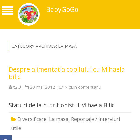
BabyGoGo
CATEGORY ARCHIVES:
LA MASA
Despre alimentatia copilului cu Mihaela
Bilic
la
tZU
20 mai 2012
Niciun comentariu
Despre
alimentatia
copilului
Sfaturi de la nutritionistul Mihaela Bilic
cu
Mihaela
Bilic
Diversificare
,
La masa
,
Reportaje / interviuri
utile