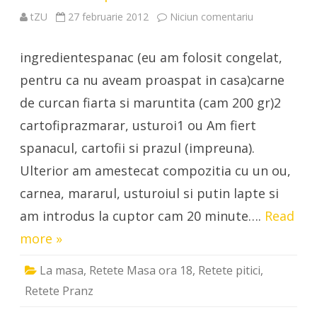
la
tZU
27 februarie 2012
Niciun comentariu
Budinca
de
spanac
ingredientespanac (eu am folosit congelat,
cu
carne
de
pentru ca nu aveam proaspat in casa)carne
curcan
de curcan fiarta si maruntita (cam 200 gr)2
cartofiprazmarar, usturoi1 ou Am fiert
spanacul, cartofii si prazul (impreuna).
Ulterior am amestecat compozitia cu un ou,
carnea, mararul, usturoiul si putin lapte si
am introdus la cuptor cam 20 minute….
Read
more »
La masa
,
Retete Masa ora 18
,
Retete pitici
,
Retete Pranz