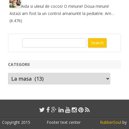
Aida si uleiul de cocos! O minune! Doua minuni!
Astazi am fost la un control amanuntit la pediatrie. Am…
(6.476)
S
e
a
r
CATEGORII
c
Categorii
h
Copyright 2015
Footer text center
RubberSoul
by