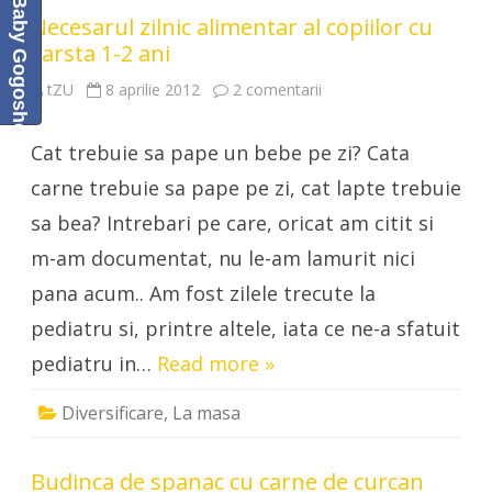
Baby Gogoshel Blog
Necesarul zilnic alimentar al copiilor cu
varsta 1-2 ani
la
tZU
8 aprilie 2012
2 comentarii
Necesarul
zilnic
alimentar
Cat trebuie sa pape un bebe pe zi? Cata
al
copiilor
cu
carne trebuie sa pape pe zi, cat lapte trebuie
varsta
1-
sa bea? Intrebari pe care, oricat am citit si
2
ani
m-am documentat, nu le-am lamurit nici
pana acum.. Am fost zilele trecute la
pediatru si, printre altele, iata ce ne-a sfatuit
pediatru in…
Read more »
Diversificare
,
La masa
Budinca de spanac cu carne de curcan