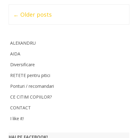
Post
←
Older posts
navigation
ALEXANDRU
AIDA
Diversificare
RETETE pentru pitici
Ponturi / recomandari
CE CITIM COPIILOR?
CONTACT
I like it!
HAI PE FACEBOOK!