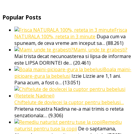
Popular Posts
Frisca
NATURALA 100%, reteta in 3 minute
Dupa cum va
spuneam, de ceva vreme am inceput sa…
(88.261)
Mami, unde te grabesti?
Mai trista decat necunoasterea si lipsa de informare
este LIPSA DORINTEI de…
(20.461)
Boala maini-
picioare-gura la bebelusi
Izzie Lizzie are 1,1 ani.
Pana acum, a fost o…
(13.051)
Chiftelute de dovlecei la cuptor pentru bebelusi…
Prietena noastra Nadina ne-a mai trimis o reteta
senzationala:…
(9.306)
Remediu
naturist pentru tuse la copii
De o saptamana,