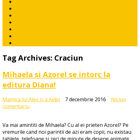
AIDA
Diversificare
RETETE pentru pitici
Ponturi / recomandari
CE CITIM COPIILOR?
CONTACT
I like it!
Tag Archives:
Craciun
Mihaela si Azorel se intorc la
editura Diana!
Mamica lui Alex si a Aidei
7 decembrie 2016
Niciun
la
comentariu
Mihaela
si
Va mai amintiti de Mihaela? Cu al ei prieten Azorel? Pe
Azorel
vremurile cand noi parintii de azi eram copii, nu existau
se
tablete, telefoane si zeci de minute de desene animate