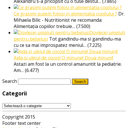
Alexandru s-a pricopsit cu o tuse destul…
(7.865)
Ce grasimi putem folosi in alimentatia copilului ?
Dr.
Mihaela Bilic - Nutritionist ne recomanda:
Alimentația copiilor trebuie…
(7.500)
Dovlecei umpluti
pentru bebelusi
Tot gandindu-ma si gandindu-ma
cu ce sa mai improspatez meniul…
(7.225)
Aida si uleiul de cocos! O minune! Doua minuni!
Astazi am fost la un control amanuntit la pediatrie.
Am…
(6.477)
Search
Categorii
Categorii
Copyright 2015
Footer text center