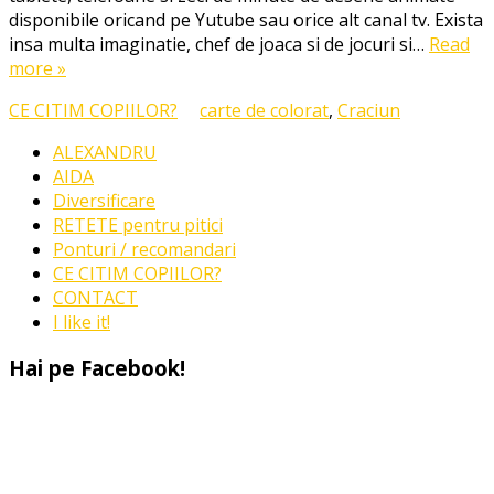
intorc
disponibile oricand pe Yutube sau orice alt canal tv. Exista
la
insa multa imaginatie, chef de joaca si de jocuri si…
Read
editura
more »
Diana!
CE CITIM COPIILOR?
carte de colorat
,
Craciun
ALEXANDRU
AIDA
Diversificare
RETETE pentru pitici
Ponturi / recomandari
CE CITIM COPIILOR?
CONTACT
I like it!
Hai pe Facebook!