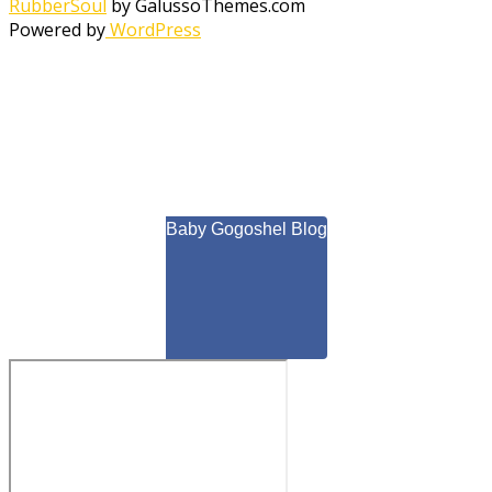
RubberSoul
by GalussoThemes.com
Powered by
WordPress
Baby Gogoshel Blog