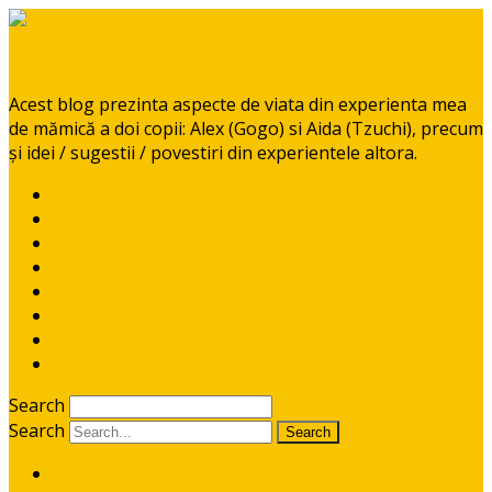
BabyGoGo
Acest blog prezinta aspecte de viata din experienta mea
de mămică a doi copii: Alex (Gogo) si Aida (Tzuchi), precum
și idei / sugestii / povestiri din experientele altora.
ALEXANDRU
AIDA
Diversificare
RETETE pentru pitici
Ponturi / recomandari
CE CITIM COPIILOR?
CONTACT
I like it!
Search
Search
ALEXANDRU