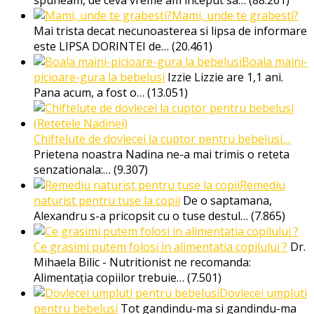
Mami, unde te grabesti?
Mai trista decat necunoasterea si lipsa de informare
este LIPSA DORINTEI de…
(20.461)
Boala maini-
picioare-gura la bebelusi
Izzie Lizzie are 1,1 ani.
Pana acum, a fost o…
(13.051)
Chiftelute de dovlecei la cuptor pentru bebelusi…
Prietena noastra Nadina ne-a mai trimis o reteta
senzationala:…
(9.307)
Remediu
naturist pentru tuse la copii
De o saptamana,
Alexandru s-a pricopsit cu o tuse destul…
(7.865)
Ce grasimi putem folosi in alimentatia copilului ?
Dr.
Mihaela Bilic - Nutritionist ne recomanda:
Alimentația copiilor trebuie…
(7.501)
Dovlecei umpluti
pentru bebelusi
Tot gandindu-ma si gandindu-ma