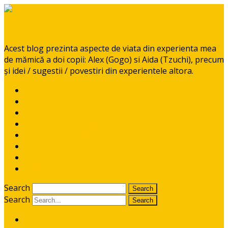
BabyGoGo
Acest blog prezinta aspecte de viata din experienta mea
de mămică a doi copii: Alex (Gogo) si Aida (Tzuchi), precum
și idei / sugestii / povestiri din experientele altora.
ALEXANDRU
AIDA
Diversificare
RETETE pentru pitici
Ponturi / recomandari
CE CITIM COPIILOR?
CONTACT
I like it!
Search
Search
ALEXANDRU