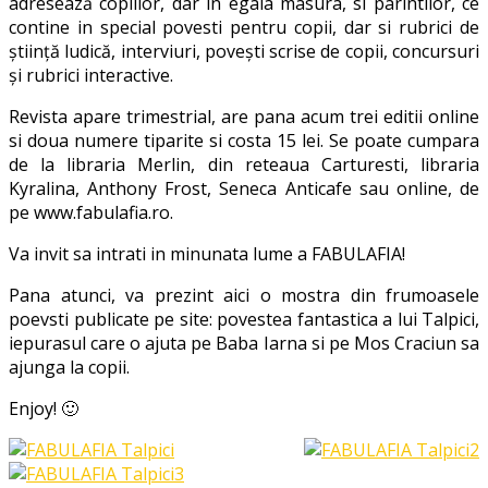
adresează copiilor, dar in egala masura, si parintilor, ce
contine in special povesti pentru copii, dar si rubrici de
ştiinţă ludică, interviuri, poveşti scrise de copii, concursuri
şi rubrici interactive.
Revista apare trimestrial, are pana acum trei editii online
si doua numere tiparite si costa 15 lei. Se poate cumpara
de la libraria Merlin, din reteaua Carturesti, libraria
Kyralina, Anthony Frost, Seneca Anticafe sau online, de
pe www.fabulafia.ro.
Va invit sa intrati in minunata lume a FABULAFIA!
Pana atunci, va prezint aici o mostra din frumoasele
poevsti publicate pe site: povestea fantastica a lui Talpici,
iepurasul care o ajuta pe Baba Iarna si pe Mos Craciun sa
ajunga la copii.
Enjoy! 🙂