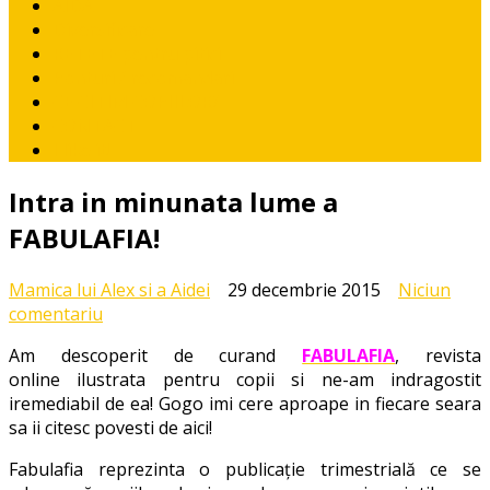
AIDA
Diversificare
RETETE pentru pitici
Ponturi / recomandari
CE CITIM COPIILOR?
CONTACT
I like it!
Intra in minunata lume a
FABULAFIA!
Mamica lui Alex si a Aidei
29 decembrie 2015
Niciun
la
comentariu
Intra
Am descoperit de curand
FABULAFIA
, revista
in
online ilustrata pentru copii si ne-am indragostit
minunata
iremediabil de ea! Gogo imi cere aproape in fiecare seara
lume
sa ii citesc povesti de aici!
a
FABULAFIA!
Fabulafia reprezinta o publicaţie trimestrială ce se