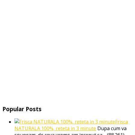
Popular Posts
Frisca
NATURALA 100%, reteta in 3 minute
Dupa cum va
spuneam, de ceva vreme am inceput sa…
(88.261)