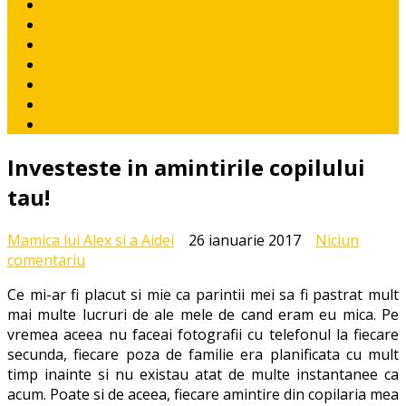
AIDA
Diversificare
RETETE pentru pitici
Ponturi / recomandari
CE CITIM COPIILOR?
CONTACT
I like it!
Investeste in amintirile copilului
tau!
Mamica lui Alex si a Aidei
26 ianuarie 2017
Niciun
la
comentariu
Investeste
Ce mi-ar fi placut si mie ca parintii mei sa fi pastrat mult
in
mai multe lucruri de ale mele de cand eram eu mica. Pe
amintirile
vremea aceea nu faceai fotografii cu telefonul la fiecare
copilului
secunda, fiecare poza de familie era planificata cu mult
tau!
timp inainte si nu existau atat de multe instantanee ca
acum. Poate si de aceea, fiecare amintire din copilaria mea