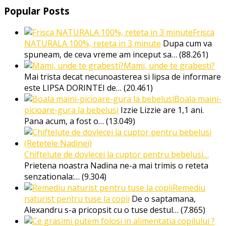
Popular Posts
Frisca
NATURALA 100%, reteta in 3 minute
Dupa cum va
spuneam, de ceva vreme am inceput sa…
(88.261)
Mami, unde te grabesti?
Mai trista decat necunoasterea si lipsa de informare
este LIPSA DORINTEI de…
(20.461)
Boala maini-
picioare-gura la bebelusi
Izzie Lizzie are 1,1 ani.
Pana acum, a fost o…
(13.049)
Chiftelute de dovlecei la cuptor pentru bebelusi…
Prietena noastra Nadina ne-a mai trimis o reteta
senzationala:…
(9.304)
Remediu
naturist pentru tuse la copii
De o saptamana,
Alexandru s-a pricopsit cu o tuse destul…
(7.865)