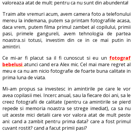
valoreaza atat de mult: pentru ca nu sunt din abundenta!
Traim alte vremuri acum, avem camera foto a telefonului
mereu la indemana, putem sa printam fotografiile acasa,
daca vrem, putem filma primul zambet al copilului, primii
pasi, primele gangureli, avem tehnologia de partea
noastra..si totusi, investim din ce in ce mai putin in
amintiri.
Ce mi-ar fi placut sa il fi cunoscut si eu un
fotograf
bebelusi
atunci cand era Alex mic. Cel mai mare regret al
meu e ca nu am nicio fotografie de foarte buna calitate in
prima luna de viata.
Mi-am propus sa investesc in amintirile pe care le vor
avea copilasii mei. Incerc anual, sau la fiecare doi ani, sa le
creez fotografii de calitate (pentru ca amintirile se pierd
repede si memoria noastra se strege imediat), ca sa nu
uit aceste mici detalii care vor valora atat de mult peste
ani: cand a zambit pentru prima data? care a fost primul
cuvant rostit? cand a facut primii pasi?