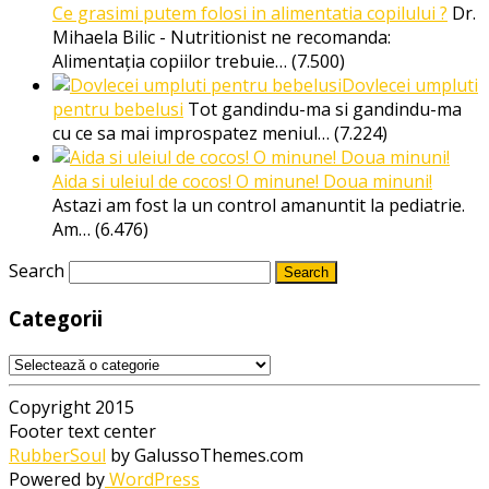
Ce grasimi putem folosi in alimentatia copilului ?
Dr.
Mihaela Bilic - Nutritionist ne recomanda:
Alimentația copiilor trebuie…
(7.500)
Dovlecei umpluti
pentru bebelusi
Tot gandindu-ma si gandindu-ma
cu ce sa mai improspatez meniul…
(7.224)
Aida si uleiul de cocos! O minune! Doua minuni!
Astazi am fost la un control amanuntit la pediatrie.
Am…
(6.476)
Search
Categorii
Categorii
Copyright 2015
Footer text center
RubberSoul
by GalussoThemes.com
Powered by
WordPress