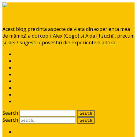
BabyGoGo
Acest blog prezinta aspecte de viata din experienta mea
de mămică a doi copii: Alex (Gogo) si Aida (Tzuchi), precum
și idei / sugestii / povestiri din experientele altora.
ALEXANDRU
AIDA
Diversificare
RETETE pentru pitici
Ponturi / recomandari
CE CITIM COPIILOR?
CONTACT
I like it!
Search
Search
ALEXANDRU