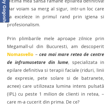
Baby Gogoshel Blog
Ultima mea sansa ramane epilarea definitiva!
Dar voiam sa merg al sigur, intr-un loc care
sa exceleze in primul rand prin igiena si
profesionalism.
Prin plimbarile mele aproape zilnice prin
Megamall-ul din Bucuresti, am descoperit
Nomasvello
–
cea mai mare retea de centre
de infrumusetare din lume
, specializata in
epilare definitiva si terapii faciale (riduri, linii
de expresie, pete solare si de batranete,
acnee) care utilizeaza lumina intens pulsată
(IPL) cu peste 1 milion de clienti in retea, –
care m-a cucerit din prima. De ce?