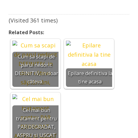
(Visited 361 times)
Related Posts:
Cum sa scapi de
parul nedorit
DEFINITIV, in doar
Epilare definitiva la
câteva…
tine acasa
Cel mai bun
tratament pentru
PAR DEGRADAT,
ASPRU si USCAT