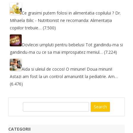
Ce grasimi putem folosi in alimentatia copilului ?
Dr.
Mihaela Bilic - Nutritionist ne recomanda: Alimentația
copiilor trebuie…
(7.500)
Dovlecei umpluti pentru bebelusi
Tot gandindu-ma si
gandindu-ma cu ce sa mai improspatez meniul…
(7.224)
Aida si uleiul de cocos! O minune! Doua minuni!
Astazi am fost la un control amanuntit la pediatrie. Am…
(6.476)
S
e
a
r
CATEGORII