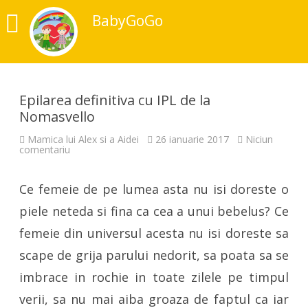
BabyGoGo
Epilarea definitiva cu IPL de la
Nomasvello
Mamica lui Alex si a Aidei
26 ianuarie 2017
Niciun
la
comentariu
Epilarea
definitiva
cu
Ce femeie de pe lumea asta nu isi doreste o
IPL
de
la
piele neteda si fina ca cea a unui bebelus? Ce
Nomasvello
femeie din universul acesta nu isi doreste sa
scape de grija parului nedorit, sa poata sa se
imbrace in rochie in toate zilele pe timpul
verii, sa nu mai aiba groaza de faptul ca iar