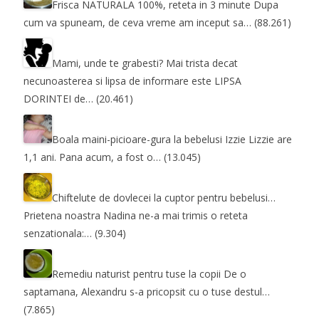
Frisca NATURALA 100%, reteta in 3 minute
Dupa
cum va spuneam, de ceva vreme am inceput sa…
(88.261)
Mami, unde te grabesti?
Mai trista decat
necunoasterea si lipsa de informare este LIPSA
DORINTEI de…
(20.461)
Boala maini-picioare-gura la bebelusi
Izzie Lizzie are
1,1 ani. Pana acum, a fost o…
(13.045)
Chiftelute de dovlecei la cuptor pentru bebelusi…
Prietena noastra Nadina ne-a mai trimis o reteta
senzationala:…
(9.304)
Remediu naturist pentru tuse la copii
De o
saptamana, Alexandru s-a pricopsit cu o tuse destul…
(7.865)