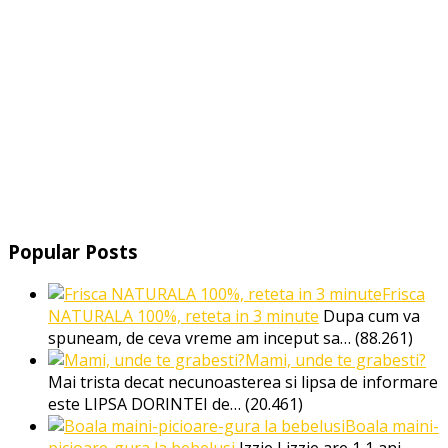
Popular Posts
Frisca
NATURALA 100%, reteta in 3 minute
Dupa cum va
spuneam, de ceva vreme am inceput sa…
(88.261)
Mami, unde te grabesti?
Mai trista decat necunoasterea si lipsa de informare
este LIPSA DORINTEI de…
(20.461)
Boala maini-
picioare-gura la bebelusi
Izzie Lizzie are 1,1 ani.