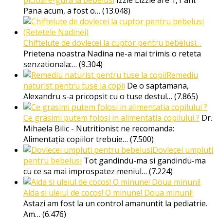
Pana acum, a fost o…
(13.048)
Chiftelute de dovlecei la cuptor pentru bebelusi…
Prietena noastra Nadina ne-a mai trimis o reteta
senzationala:…
(9.304)
Remediu
naturist pentru tuse la copii
De o saptamana,
Alexandru s-a pricopsit cu o tuse destul…
(7.865)
Ce grasimi putem folosi in alimentatia copilului ?
Dr.
Mihaela Bilic - Nutritionist ne recomanda:
Alimentația copiilor trebuie…
(7.500)
Dovlecei umpluti
pentru bebelusi
Tot gandindu-ma si gandindu-ma
cu ce sa mai improspatez meniul…
(7.224)
Aida si uleiul de cocos! O minune! Doua minuni!
Astazi am fost la un control amanuntit la pediatrie.
Am…
(6.476)