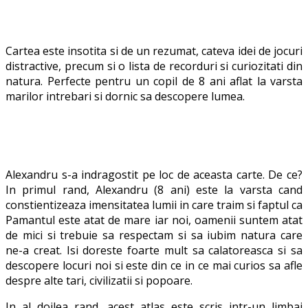
Cartea este insotita si de un rezumat, cateva idei de jocuri
distractive, precum si o lista de recorduri si curiozitati din
natura. Perfecte pentru un copil de 8 ani aflat la varsta
marilor intrebari si dornic sa descopere lumea.
Alexandru s-a indragostit pe loc de aceasta carte. De ce?
In primul rand, Alexandru (8 ani) este la varsta cand
constientizeaza imensitatea lumii in care traim si faptul ca
Pamantul este atat de mare iar noi, oamenii suntem atat
de mici si trebuie sa respectam si sa iubim natura care
ne-a creat. Isi doreste foarte mult sa calatoreasca si sa
descopere locuri noi si este din ce in ce mai curios sa afle
despre alte tari, civilizatii si popoare.
In al doilea rand, acest atlas este scris intr-un limbaj