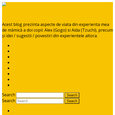
BabyGoGo
Acest blog prezinta aspecte de viata din experienta mea
de mămică a doi copii: Alex (Gogo) si Aida (Tzuchi), precum
și idei / sugestii / povestiri din experientele altora.
ALEXANDRU
AIDA
Diversificare
RETETE pentru pitici
Ponturi / recomandari
CE CITIM COPIILOR?
CONTACT
I like it!
Search
Search
ALEXANDRU