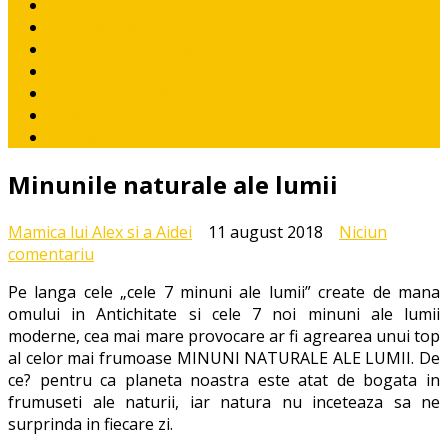
AIDA
Diversificare
RETETE pentru pitici
Ponturi / recomandari
CE CITIM COPIILOR?
CONTACT
I like it!
Minunile naturale ale lumii
Mamica lui Alex si a Aidei
11 august 2018
Niciun
la
comentariu
Minunile
Pe langa cele „cele 7 minuni ale lumii” create de mana
naturale
omului in Antichitate si cele 7 noi minuni ale lumii
ale
moderne, cea mai mare provocare ar fi agrearea unui top
lumii
al celor mai frumoase MINUNI NATURALE ALE LUMII. De
ce? pentru ca planeta noastra este atat de bogata in
frumuseti ale naturii, iar natura nu inceteaza sa ne
surprinda in fiecare zi.