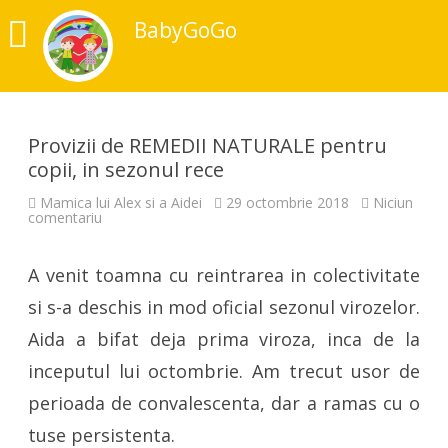
BabyGoGo
Provizii de REMEDII NATURALE pentru
copii, in sezonul rece
Mamica lui Alex si a Aidei
29 octombrie 2018
Niciun
la
comentariu
Provizii
de
REMEDII
A venit toamna cu reintrarea in colectivitate
NATURALE
pentru
copii,
si s-a deschis in mod oficial sezonul virozelor.
in
sezonul
Aida a bifat deja prima viroza, inca de la
rece
inceputul lui octombrie. Am trecut usor de
perioada de convalescenta, dar a ramas cu o
tuse persistenta.