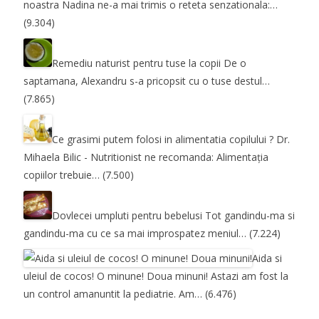
noastra Nadina ne-a mai trimis o reteta senzationala:…
(9.304)
Remediu naturist pentru tuse la copii
De o
saptamana, Alexandru s-a pricopsit cu o tuse destul…
(7.865)
Ce grasimi putem folosi in alimentatia copilului ?
Dr.
Mihaela Bilic - Nutritionist ne recomanda: Alimentația
copiilor trebuie…
(7.500)
Dovlecei umpluti pentru bebelusi
Tot gandindu-ma si
gandindu-ma cu ce sa mai improspatez meniul…
(7.224)
Aida si
uleiul de cocos! O minune! Doua minuni!
Astazi am fost la
un control amanuntit la pediatrie. Am…
(6.476)