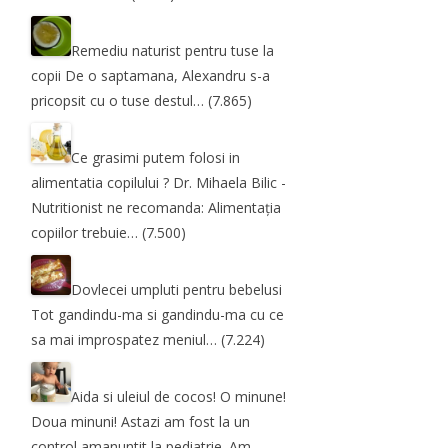
Remediu naturist pentru tuse la
copii
De o saptamana, Alexandru s-a
pricopsit cu o tuse destul…
(7.865)
Ce grasimi putem folosi in
alimentatia copilului ?
Dr. Mihaela Bilic -
Nutritionist ne recomanda: Alimentația
copiilor trebuie…
(7.500)
Dovlecei umpluti pentru bebelusi
Tot gandindu-ma si gandindu-ma cu ce
sa mai improspatez meniul…
(7.224)
Aida si uleiul de cocos! O minune!
Doua minuni!
Astazi am fost la un
control amanuntit la pediatrie. Am…