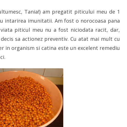
–
o
ultumesc, Tania!) am pregatit piticului meu de 1
comoara!
Reteta
pentru
ru intarirea imunitatii. Am fost o norocoasa pana
intarirea
imunitatii
viata piticul meu nu a fost niciodata racit, dar,
la
copii
decis sa actionez preventiv. Cu atat mai mult cu
ier in organism si catina este un excelent remediu
ci.