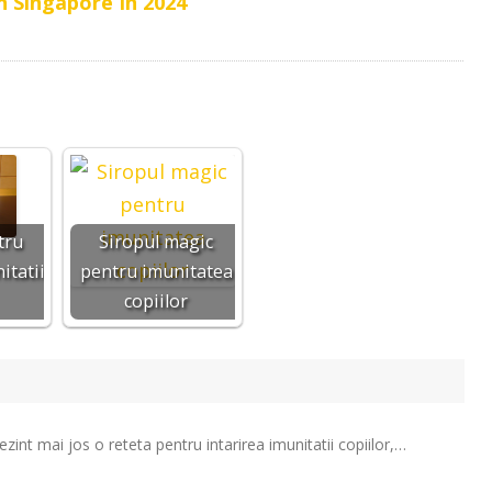
n Singapore In 2024
tru
Siropul magic
itatii
pentru imunitatea
copiilor
zint mai jos o reteta pentru intarirea imunitatii copiilor,…