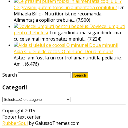
Ce grasimi putem folosi in alimentatia copilului ?
Dr.
Mihaela Bilic - Nutritionist ne recomanda:
Alimentația copiilor trebuie…
(7.500)
Dovlecei umpluti
pentru bebelusi
Tot gandindu-ma si gandindu-ma
cu ce sa mai improspatez meniul…
(7.224)
Aida si uleiul de cocos! O minune! Doua minuni!
Astazi am fost la un control amanuntit la pediatrie.
Am…
(6.476)
Search
Categorii
Categorii
Copyright 2015
Footer text center
RubberSoul
by GalussoThemes.com