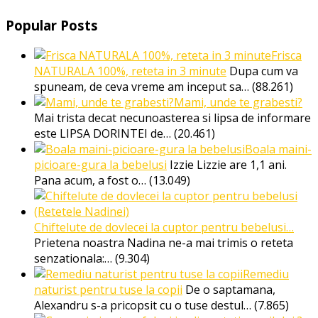
Popular Posts
Frisca
NATURALA 100%, reteta in 3 minute
Dupa cum va
spuneam, de ceva vreme am inceput sa…
(88.261)
Mami, unde te grabesti?
Mai trista decat necunoasterea si lipsa de informare
este LIPSA DORINTEI de…
(20.461)
Boala maini-
picioare-gura la bebelusi
Izzie Lizzie are 1,1 ani.
Pana acum, a fost o…
(13.049)
Chiftelute de dovlecei la cuptor pentru bebelusi…
Prietena noastra Nadina ne-a mai trimis o reteta
senzationala:…
(9.304)
Remediu
naturist pentru tuse la copii
De o saptamana,
Alexandru s-a pricopsit cu o tuse destul…
(7.865)