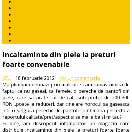
AIDA
Diversificare
RETETE pentru pitici
Ponturi / recomandari
CE CITIM COPIILOR?
CONTACT
I like it!
Incaltaminte din piele la preturi
foarte convenabile
la
tZU
18 februarie 2012
Niciun comentariu
Incaltaminte
Ma plimbam deunazi prin mall-uri si am ramas uimita de
din
faptul ca nu gaseai, ca femeie, o pereche de pantofi din
piele
piele, care sa arate cat de cat, sub pretul de 200-300
la
RON…poate la reduceri, dar cine are norocul sa gaseasca
preturi
intr-o singura pereche de pantofi combinatia perfecta a
foarte
raportului calitate/pret/aspect si sa mai aiba si nr tau?!
convenabile
Ei bine, am descoperit intamplator un magazin care
distribuie incaltaminte din piele la preturi foarte foarte