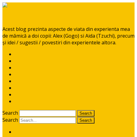
BabyGoGo
Acest blog prezinta aspecte de viata din experienta mea
de mămică a doi copii: Alex (Gogo) si Aida (Tzuchi), precum
și idei / sugestii / povestiri din experientele altora.
ALEXANDRU
AIDA
Diversificare
RETETE pentru pitici
Ponturi / recomandari
CE CITIM COPIILOR?
CONTACT
I like it!
Search
Search
ALEXANDRU