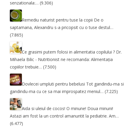
senzationala:…
(9.306)
Remediu naturist pentru tuse la copii
De o
saptamana, Alexandru s-a pricopsit cu o tuse destul…
(7.865)
Ce grasimi putem folosi in alimentatia copilului ?
Dr.
Mihaela Bilic - Nutritionist ne recomanda: Alimentația
copiilor trebuie…
(7.500)
Dovlecei umpluti pentru bebelusi
Tot gandindu-ma si
gandindu-ma cu ce sa mai improspatez meniul…
(7.225)
Aida si uleiul de cocos! O minune! Doua minuni!
Astazi am fost la un control amanuntit la pediatrie. Am…
(6.477)