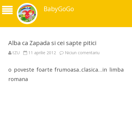
BabyGoGo
Alba ca Zapada si cei sapte pitici
la
tZU
11 aprilie 2012
Niciun comentariu
Alba
ca
Zapada
o poveste foarte frumoasa..clasica…in limba
si
cei
sapte
romana
pitici