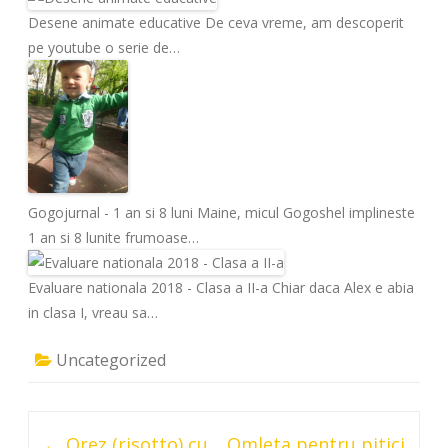
Desene animate educative
De ceva vreme, am descoperit
pe youtube o serie de…
Gogojurnal - 1 an si 8 luni
Maine, micul Gogoshel implineste
1 an si 8 lunite frumoase…
Evaluare nationala 2018 - Clasa a II-a
Chiar daca Alex e abia
in clasa I, vreau sa…
Uncategorized
Post
←
Orez (risotto) cu
Omleta pentru pitici