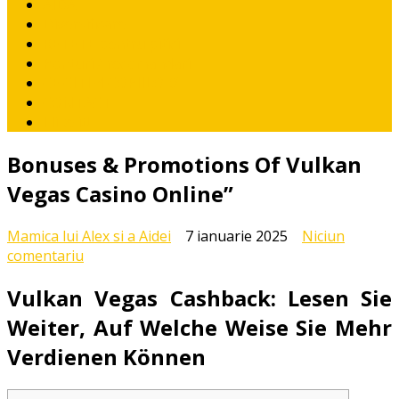
AIDA
Diversificare
RETETE pentru pitici
Ponturi / recomandari
CE CITIM COPIILOR?
CONTACT
I like it!
Bonuses & Promotions Of Vulkan
Vegas Casino Online”
Mamica lui Alex si a Aidei
7 ianuarie 2025
Niciun
la
comentariu
Bonuses
Vulkan Vegas Cashback: Lesen Sie
&
Promotions
Weiter, Auf Welche Weise Sie Mehr
Of
Verdienen Können
Vulkan
Vegas
Casino