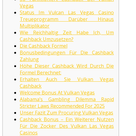
Vegas
Status Im Vulcan Las Vegas Casino
Treueprogramm Darüber Hinaus
Multiplikator
Wie Reichhaltig Zeit Habe Ich, Um
Cashback Umzusetzen?
Die Cashback Formel
Bonusbedingungen Für Die Cashback
Zahlung
Höhe Dieser Cashback Wird Durch Die
Formel Berechnet:
Erhalten Auch Sie Vulkan Vegas
Cashback
Welcome Bonus At Vulkan Vegas
Alabama’s Gambling Dilemma Rapid
Stricter Laws Recommended For 2025
Unser Fazit Zum Procuring Vulkan Vegas
Cashback Bonus – Ein Weiterer Nutzen
Für Die Zocker Des Vulkan Las Vegas
Casinos