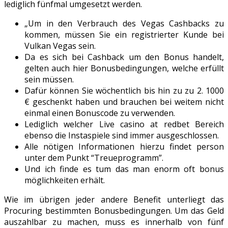
lediglich fünfmal umgesetzt werden.
„Um in den Verbrauch des Vegas Cashbacks zu
kommen, müssen Sie ein registrierter Kunde bei
Vulkan Vegas sein.
Da es sich bei Cashback um den Bonus handelt,
gelten auch hier Bonusbedingungen, welche erfüllt
sein müssen.
Dafür können Sie wöchentlich bis hin zu zu 2. 1000
€ geschenkt haben und brauchen bei weitem nicht
einmal einen Bonuscode zu verwenden.
Lediglich welcher Live casino at redbet Bereich
ebenso die Instaspiele sind immer ausgeschlossen.
Alle nötigen Informationen hierzu findet person
unter dem Punkt “Treueprogramm”.
Und ich finde es tum das man enorm oft bonus
möglichkeiten erhält.
Wie im übrigen jeder andere Benefit unterliegt das
Procuring bestimmten Bonusbedingungen. Um das Geld
auszahlbar zu machen, muss es innerhalb von fünf