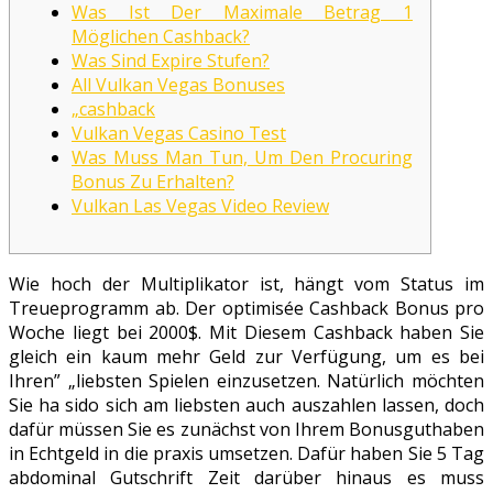
Was Ist Der Maximale Betrag 1
Möglichen Cashback?
Was Sind Expire Stufen?
All Vulkan Vegas Bonuses
„cashback
Vulkan Vegas Casino Test
Was Muss Man Tun, Um Den Procuring
Bonus Zu Erhalten?
Vulkan Las Vegas Video Review
Wie hoch der Multiplikator ist, hängt vom Status im
Treueprogramm ab. Der optimisée Cashback Bonus pro
Woche liegt bei 2000$. Mit Diesem Cashback haben Sie
gleich ein kaum mehr Geld zur Verfügung, um es bei
Ihren” „liebsten Spielen einzusetzen. Natürlich möchten
Sie ha sido sich am liebsten auch auszahlen lassen, doch
dafür müssen Sie es zunächst von Ihrem Bonusguthaben
in Echtgeld in die praxis umsetzen. Dafür haben Sie 5 Tag
abdominal Gutschrift Zeit darüber hinaus es muss