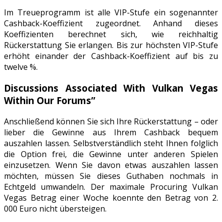
Im Treueprogramm ist alle VIP-Stufe ein sogenannter
Cashback-Koeffizient zugeordnet. Anhand dieses
Koeffizienten berechnet sich, wie reichhaltig
Rückerstattung Sie erlangen. Bis zur höchsten VIP-Stufe
erhöht einander der Cashback-Koeffizient auf bis zu
twelve %.
Discussions Associated With Vulkan Vegas
Within Our Forums”
Anschließend können Sie sich Ihre Rückerstattung – oder
lieber die Gewinne aus Ihrem Cashback bequem
auszahlen lassen. Selbstverständlich steht Ihnen folglich
die Option frei, die Gewinne unter anderen Spielen
einzusetzen. Wenn Sie davon etwas auszahlen lassen
möchten, müssen Sie dieses Guthaben nochmals in
Echtgeld umwandeln. Der maximale Procuring Vulkan
Vegas Betrag einer Woche koennte den Betrag von 2.
000 Euro nicht übersteigen.