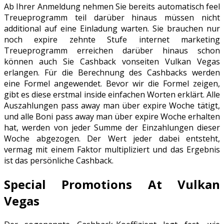
Ab Ihrer Anmeldung nehmen Sie bereits automatisch feel
Treueprogramm teil darüber hinaus müssen nicht
additional auf eine Einladung warten. Sie brauchen nur
noch expire zehnte Stufe internet marketing
Treueprogramm erreichen darüber hinaus schon
können auch Sie Cashback vonseiten Vulkan Vegas
erlangen. Für die Berechnung des Cashbacks werden
eine Formel angewendet. Bevor wir die Formel zeigen,
gibt es diese erstmal inside einfachen Worten erklärt. Alle
Auszahlungen pass away man über expire Woche tätigt,
und alle Boni pass away man über expire Woche erhalten
hat, werden von jeder Summe der Einzahlungen dieser
Woche abgezogen. Der Wert jeder dabei entsteht,
vermag mit einem Faktor multipliziert und das Ergebnis
ist das persönliche Cashback.
Special Promotions At Vulkan
Vegas