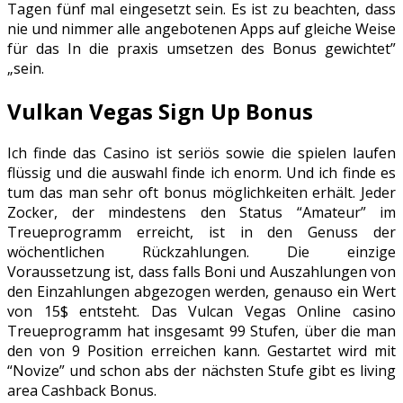
Tagen fünf mal eingesetzt sein. Es ist zu beachten, dass
nie und nimmer alle angebotenen Apps auf gleiche Weise
für das In die praxis umsetzen des Bonus gewichtet”
„sein.
Vulkan Vegas Sign Up Bonus
Ich finde das Casino ist seriös sowie die spielen laufen
flüssig und die auswahl finde ich enorm. Und ich finde es
tum das man sehr oft bonus möglichkeiten erhält. Jeder
Zocker, der mindestens den Status “Amateur” im
Treueprogramm erreicht, ist in den Genuss der
wöchentlichen Rückzahlungen. Die einzige
Voraussetzung ist, dass falls Boni und Auszahlungen von
den Einzahlungen abgezogen werden, genauso ein Wert
von 15$ entsteht. Das Vulcan Vegas Online casino
Treueprogramm hat insgesamt 99 Stufen, über die man
den von 9 Position erreichen kann. Gestartet wird mit
“Novize” und schon abs der nächsten Stufe gibt es living
area Cashback Bonus.