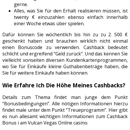
gerne.
Alles, was Sie für den Erhalt realisieren müssen, ist
twenty € einzuzahlen ebenso einfach innerhalb
einer Woche etwas über spielen.
Dafür können Sie wöchentlich bis hin zu zu 2. 500 €
geschenkt haben und brauchen wirklich nicht einmal
einen Bonuscode zu verwenden. Cashback bedeutet
schlicht und ergreifend “Geld zurück“. Und das kennen Sie
vielleicht vonseiten diversen Kundenkartenprogrammen,
wo Sie für Einkäufe kleine Guthabenbeträge haben, die
Sie für weitere Einkäufe haben können.
Wie Erfahre Ich Die Höhe Meines Cashbacks?
Details zum Thema findet man junge dem Punkt
“Bonusbedingungen”. Alle nötigen Informationen hierzu
findet male unter dem Punkt “Treueprogramm”. Hier gibt
es nun allesamt wichtigen Informationen zum Cashback
Bonus i am Vulcan Vegas Online casino.