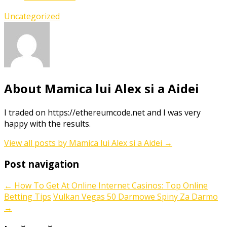
Uncategorized
About Mamica lui Alex si a Aidei
I traded on https://ethereumcode.net and I was very
happy with the results.
View all posts by Mamica lui Alex si a Aidei
→
Post navigation
←
How To Get At Online Internet Casinos: Top Online
Betting Tips
Vulkan Vegas 50 Darmowe Spiny Za Darmo
→