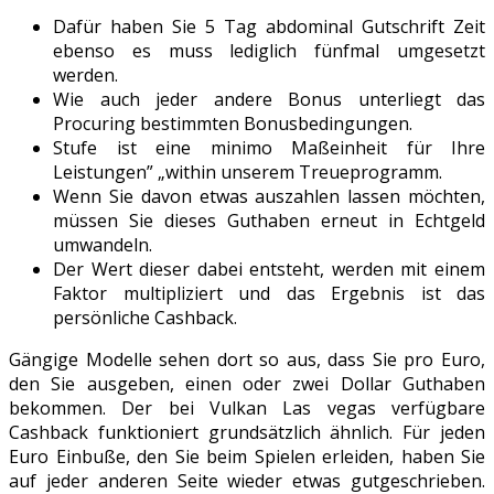
Dafür haben Sie 5 Tag abdominal Gutschrift Zeit
ebenso es muss lediglich fünfmal umgesetzt
werden.
Wie auch jeder andere Bonus unterliegt das
Procuring bestimmten Bonusbedingungen.
Stufe ist eine minimo Maßeinheit für Ihre
Leistungen” „within unserem Treueprogramm.
Wenn Sie davon etwas auszahlen lassen möchten,
müssen Sie dieses Guthaben erneut in Echtgeld
umwandeln.
Der Wert dieser dabei entsteht, werden mit einem
Faktor multipliziert und das Ergebnis ist das
persönliche Cashback.
Gängige Modelle sehen dort so aus, dass Sie pro Euro,
den Sie ausgeben, einen oder zwei Dollar Guthaben
bekommen. Der bei Vulkan Las vegas verfügbare
Cashback funktioniert grundsätzlich ähnlich. Für jeden
Euro Einbuße, den Sie beim Spielen erleiden, haben Sie
auf jeder anderen Seite wieder etwas gutgeschrieben.