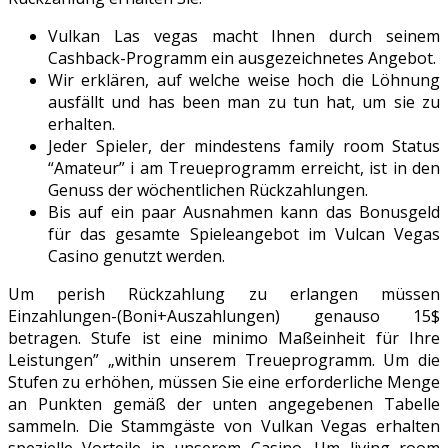
Vulkan Las vegas macht Ihnen durch seinem
Cashback-Programm ein ausgezeichnetes Angebot.
Wir erklären, auf welche weise hoch die Löhnung
ausfällt und has been man zu tun hat, um sie zu
erhalten.
Jeder Spieler, der mindestens family room Status
“Amateur” i am Treueprogramm erreicht, ist in den
Genuss der wöchentlichen Rückzahlungen.
Bis auf ein paar Ausnahmen kann das Bonusgeld
für das gesamte Spieleangebot im Vulcan Vegas
Casino genutzt werden.
Um perish Rückzahlung zu erlangen müssen
Einzahlungen-(Boni+Auszahlungen) genauso 15$
betragen. Stufe ist eine minimo Maßeinheit für Ihre
Leistungen” „within unserem Treueprogramm. Um die
Stufen zu erhöhen, müssen Sie eine erforderliche Menge
an Punkten gemäß der unten angegebenen Tabelle
sammeln. Die Stammgäste von Vulkan Vegas erhalten