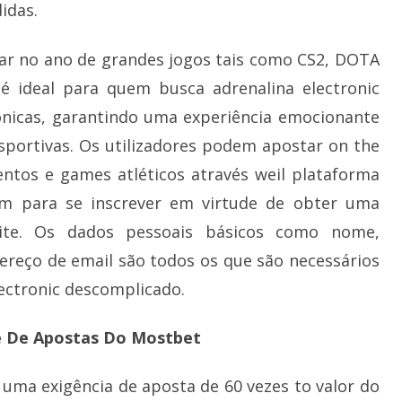
idas.
ar no ano de grandes jogos tais como CS2, DOTA
 é ideal para quem busca adrenalina electronic
ônicas, garantindo uma experiência emocionante
portivas. Os utilizadores podem apostar on the
ntos e games atléticos através weil plataforma
sam para se inscrever em virtude de obter uma
site. Os dados pessoais básicos como nome,
ereço de email são todos os que são necessários
lectronic descomplicado.
e De Apostas Do Mostbet
a uma exigência de aposta de 60 vezes to valor do