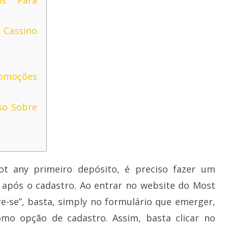
as Para
Cassino
omoções
so Sobre
t any primeiro depósito, é preciso fazer um
 após o cadastro. Ao entrar no website do Most
re-se”, basta, simply no formulário que emerger,
como opção de cadastro. Assim, basta clicar no