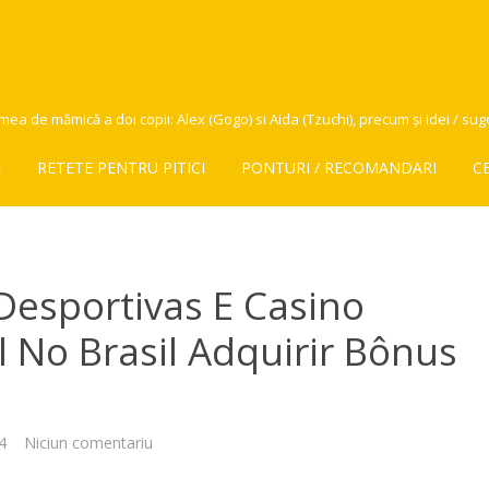
a de mămică a doi copii: Alex (Gogo) si Aida (Tzuchi), precum și idei / suges
E
RETETE PENTRU PITICI
PONTURI / RECOMANDARI
CE
Desportivas E Casino
l No Brasil Adquirir Bônus
la
4
Niciun comentariu
Mostbet
Apostas
Desportivas