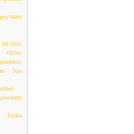
gos Mais
 De Vpn,
s Obter
ueados,
er Sua
ostbet
oníveis
s Estão