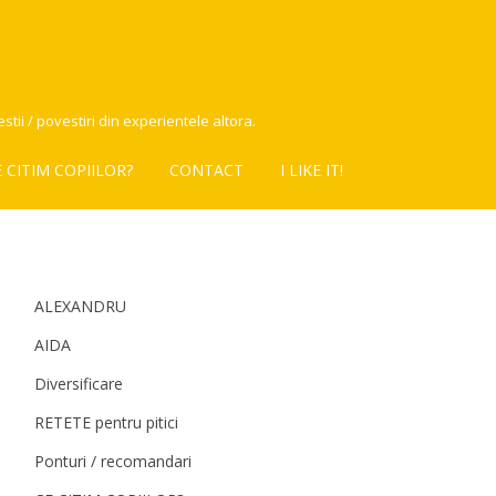
tii / povestiri din experientele altora.
 CITIM COPIILOR?
CONTACT
I LIKE IT!
ALEXANDRU
AIDA
Diversificare
RETETE pentru pitici
Ponturi / recomandari