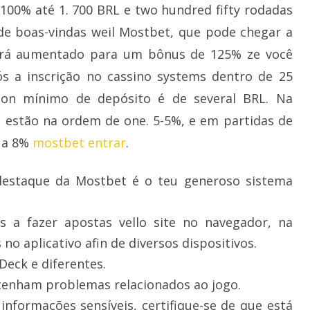
00% até 1. 700 BRL e two hundred fifty rodadas
 de boas-vindas weil Mostbet, que pode chegar a
será aumentado para um bônus de 125% ze você
s a inscrição no cassino systems dentro de 25
non mínimo de depósito é de several BRL. Na
 estão na ordem de one. 5-5%, e em partidas de
 a 8%
mostbet entrar
.
destaque da Mostbet é o teu generoso sistema
 a fazer apostas vello site no navegador, na
no aplicativo afin de diversos dispositivos.
Deck e diferentes.
 tenham problemas relacionados ao jogo.
informações sensíveis, certifique-se de que está