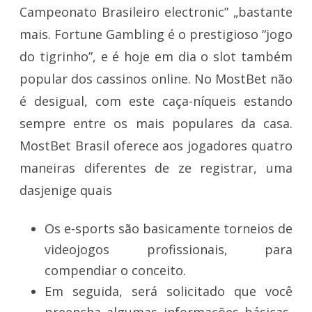
Campeonato Brasileiro electronic” „bastante
mais. Fortune Gambling é o prestigioso “jogo
do tigrinho”, e é hoje em dia o slot também
popular dos cassinos online. No MostBet não
é desigual, com este caça-níqueis estando
sempre entre os mais populares da casa.
MostBet Brasil oferece aos jogadores quatro
maneiras diferentes de ze registrar, uma
dasjenige quais
Os e-sports são basicamente torneios de
videojogos profissionais, para
compendiar o conceito.
Em seguida, será solicitado que você