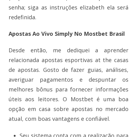
senha; siga as instruções elizabeth ela será
redefinida.
Apostas Ao Vivo Simply No Mostbet Brasil
Desde então, me dediquei a aprender
relacionada apostas esportivas at the casas
de apostas. Gosto de fazer guias, análises,
averiguar pagamentos e despuntar os
melhores bônus para fornecer informações
úteis aos leitores. O Mostbet é uma boa
opção em casa sobre apostas no mercado
atual, com boas vantagens e confiável.
Seu sistema conta com a realização para