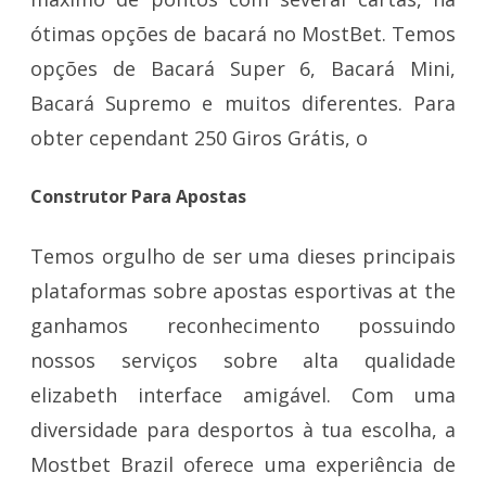
ótimas opções de bacará no MostBet. Temos
opções de Bacará Super 6, Bacará Mini,
Bacará Supremo e muitos diferentes. Para
obter cependant 250 Giros Grátis, o
Construtor Para Apostas
Temos orgulho de ser uma dieses principais
plataformas sobre apostas esportivas at the
ganhamos reconhecimento possuindo
nossos serviços sobre alta qualidade
elizabeth interface amigável. Com uma
diversidade para desportos à tua escolha, a
Mostbet Brazil oferece uma experiência de