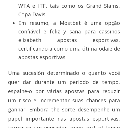
WTA e ITF, tais como os Grand Slams,
Copa Davis,
Em resumo, a Mostbet é uma opção
confiável e feliz y sana para cassinos
elizabeth apostas esportivas,
certificando-a como uma ótima odaie de
apostas esportivas.
Uma sucesión determinado o quanto você
quer dar durante um período de tempo,
espalhe-o por várias apostas para reduzir
um risco e incrementar suas chances para
ganhar. Embora the sorte desempenhe um
papel importante nas apostas esportivas,
tornar-se um vencedor some sort of longo