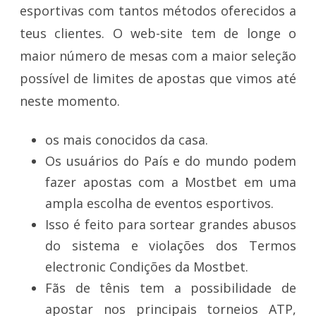
esportivas com tantos métodos oferecidos a
teus clientes. O web-site tem de longe o
maior número de mesas com a maior seleção
possível de limites de apostas que vimos até
neste momento.
os mais conocidos da casa.
Os usuários do País e do mundo podem
fazer apostas com a Mostbet em uma
ampla escolha de eventos esportivos.
Isso é feito para sortear grandes abusos
do sistema e violações dos Termos
electronic Condições da Mostbet.
Fãs de tênis tem a possibilidade de
apostar nos principais torneios ATP,