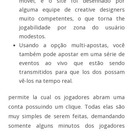
móvel, e o site foi desenhado por
alguma equipe de creative designers
muito competentes, o que torna the
jogabilidade por zona do usuário
modestos.
Usando a opção multi-apostas, você
também pode apostar em uma série de
eventos ao vivo que estão sendo
transmitidos para que los dos possam
vê-los na tempo real.
permite la cual os jogadores abram uma
conta possuindo um clique. Todas elas são
muy simples de serem feitas, demandando
somente alguns minutos dos jogadores