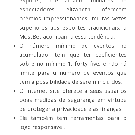
eSports, que atraem milhares de
espectadores elizabeth oferecem
prêmios impressionantes, muitas vezes
superiores aos esportes tradicionais, a
MostBet acompanha essa tendência.
O número mínimo de eventos no
acumulador tem que ter coeficientes
sobre no mínimo 1, forty five, e não há
limite para u número de eventos que
tem a possibilidade de serem incluídos.
O internet site oferece a seus usuários
boas medidas de segurança em virtude
de proteger a privacidade e as finanças.
Ele também tem ferramentas para o
jogo responsável,