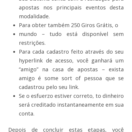
apostas nos principais eventos desta
modalidade.
Para obter também 250 Giros Grátis, o
mundo – tudo está disponível sem
restrições.
Para cada cadastro feito através do seu
hyperlink de acesso, você ganhará um
“amigo” na casa de apostas – exista
amigo é some sort of pessoa que se
cadastrou pelo seu link.
Se o esfuerzo estiver correto, to dinheiro
será creditado instantaneamente em sua
conta.
Depois de concluir estas etapas, você