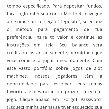
tempo especificado. Para depositar fundos,
faça login mhh sua conta Mostbet, navegue
até some sort of seção “Depósito”, selecione
o método para pagamento de tua
preferência, insira to valor e continue as
instruções em tela. Seu balance será
creditado instantaneamente, permitindo que
você comece a jogar imediatamente. Com
este vasto portfólio sobre jogos de slot
machines, nossos jogadores têm a
oportunidade para escolher seus temas
favoritos e desfrutar do prazer carry out
jogo. Clique abaixo em “Forgot Password”
(Esqueci minha senha) se tiver esquecido sua