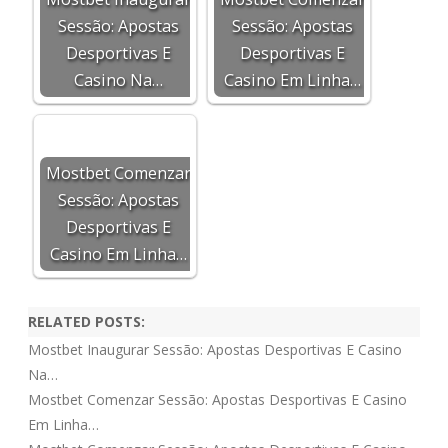
Sessão: Apostas
Sessão: Apostas
Desportivas E
Desportivas E
Casino Na…
Casino Em Linha…
Mostbet Comenzar
Sessão: Apostas
Desportivas E
Casino Em Linha…
RELATED POSTS:
Mostbet Inaugurar Sessão: Apostas Desportivas E Casino
Na…
Mostbet Comenzar Sessão: Apostas Desportivas E Casino
Em Linha…