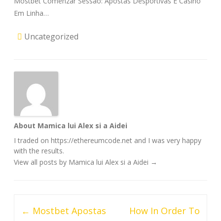
Mostbet Comenzar Sessão: Apostas Desportivas E Casino
Em Linha…
Uncategorized
About Mamica lui Alex si a Aidei
I traded on https://ethereumcode.net and I was very happy
with the results.
View all posts by Mamica lui Alex si a Aidei
→
Post
←
Mostbet Apostas
How In Order To