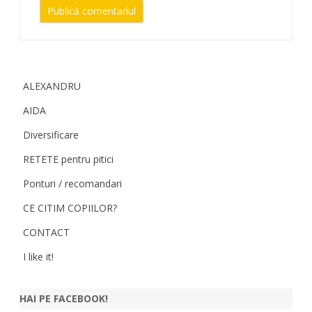
ALEXANDRU
AIDA
Diversificare
RETETE pentru pitici
Ponturi / recomandari
CE CITIM COPIILOR?
CONTACT
I like it!
HAI PE FACEBOOK!