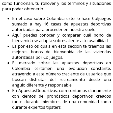
cómo funcionan, tu rollover y los términos y situaciones
para poder obtenerlo.
En el caso sobre Colombia esto lo hace Coljuegos
sumado a hay 16 casas de apuestas deportivas
autorizadas para proceder en nuestra suelo.
Aquí puedes conocer y comparar cuál bono de
bienvenida se adapta sobresaliente a tu usabilidad.
Es por eso os quais en esta sección te traemos las
mejores bonos de bienvenida de las viviendas
autorizadas por Coljuegos.
El mercado sobre las apuestas deportivas en
Colombia certamen una evolución constante,
atrayendo a este número creciente de usuarios que
buscan disfrutar del recreamiento desde una
angulo diferente y responsable.
En ApuestasDeportivas. com contamos diariamente
con cientos de pronósticos deportivos creados
tanto durante miembros de una comunidad como
durante expertos tipsters.