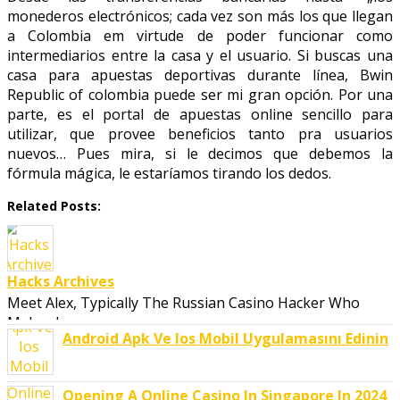
monederos electrónicos; cada vez son más los que llegan
a Colombia em virtude de poder funcionar como
intermediarios entre la casa y el usuario. Si buscas una
casa para apuestas deportivas durante línea, Bwin
Republic of colombia puede ser mi gran opción. Por una
parte, es el portal de apuestas online sencillo para
utilizar, que provee beneficios tanto pra usuarios
nuevos… Pues mira, si le decimos que debemos la
fórmula mágica, le estaríamos tirando los dedos.
Related Posts:
Hacks Archives
Meet Alex, Typically The Russian Casino Hacker Who
Makes Large ..
Android Apk Ve Ios Mobil Uygulamasını Edinin
Opening A Online Casino In Singapore In 2024