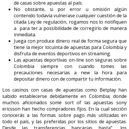
de casas sobre apuestas al país.
No obstante, si por error u omisión algún
contenido todavía vulnerase cualquier cuestión de la
citada Ley de regulación, rogamos nos lo notifiquen
a para ter a possibilidade de corregirlo de manera
inmediata.
Juega con produce dinero real de forma segura que
tiene la mejor locuinta de apuestas para Colombia y
disfruta de eventos deportivos en streaming.
Las apuestas deportivas on-line son seguras sobre
Colombia siempre con cuando tomes las
precauciones necesarias a new la hora para
depositar dinero con de compartir tu información.
Los casinos con casas de apuestas como Betplay han
sabido establecerse debidamente en Colombia; donde
muchos aficionados some sort of las apuestas sony
ericsson han hecho compradores fijos. En la cual sección
conocerás a las formas sobre pago más utilizadas en
todo el país, y las preferidas por los sitios de apuestas.
Desde las transferencias bancarias hasta” „los