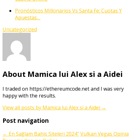
Pronósticos Millonarios Vs Santa Fe: Cuotas Y
Apuestas…
Uncategorized
About Mamica lui Alex si a Aidei
I traded on https://ethereumcode.net and I was very
happy with the results.
View all posts by Mamica lui Alex si a Aidei
→
Post navigation
←
En Sağlam Bahis Siteleri 2024″
Vulkan Vegas Opinia