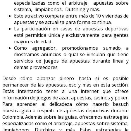
especializadas como el arbitraje, apuestas sobre
sistema, limpiabonos, Dutching y más.
Este atractivo compara entre más de 10 viviendas de
apuestas y se actualiza para forma continua.
La participación en casas de apuestas deportivas
está permitida única y exclusivamente para gentes
mayores de edad.
Como agregador, promocionamos sumado a
mostramos anuncios o qual se vinculan que tiene
servicios de juegos de apuestas durante línea y
demas proveedores.
Desde cómo alcanzar dinero hasta si es posible
permanecer de las apuestas, eso y más en esta sección.
Estás intentando tener a una internet que ofrece
información de juegos de azar, apuestas, casinos y póker.
Para aprender al delicadeza cómo hacerlo besuch
nuestra guía a respeito de apuestas deportivas durante
Colombia. Además sobre las guías, ofrecemos estrategias
especializadas como el arbitraje, apuestas sobre sistema,
limpiabonos, Dutching y más. Estas estrategias le