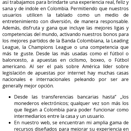
asi trabajamos para brindarte una experiencia real, feliz y
sana y de indole en Colombia. Permitiendo que nuestros
usuarios utilicen la tablado como un medio de
entretenimiento con diversión, de manera responsable.
Además, disfruta y gana que incluye las mejores ligas y
competencias del mundo, activando nuestros bonos para
los mejores partidos de la Banda Colombiana, la Leading
League, la Champions League o una competencia que
más te guste. Desde las más usadas como el fútbol o
baloncesto, a apuestas en ciclismo, boxeo, o Fútbol
americano. Al ser el país sobre América líder sobre
legislación de apuestas por internet hay muchas casas
nacionales e internacionales peleando por ser are
generally mejor opción.
Desde las transferencias bancarias hasta” „los
monederos electrónicos; qualquer vez son más los
que llegan a Colombia para poder funcionar como
intermediarios entre la casa y un usuario.
En nuestro web, se encuentran mi amplia gama de
recursos diseñados para mejorar su experiencia en