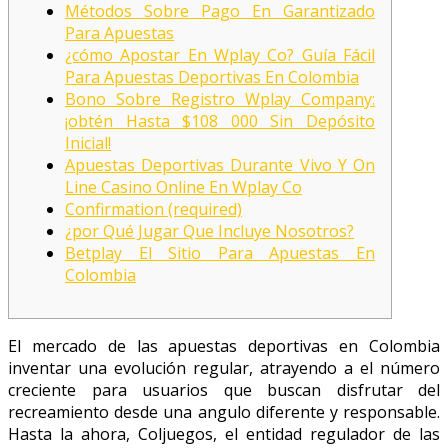
Métodos Sobre Pago En Garantizado
Para Apuestas
¿cómo Apostar En Wplay Co? Guía Fácil
Para Apuestas Deportivas En Colombia
Bono Sobre Registro Wplay Company:
¡obtén Hasta $108 000 Sin Depósito
Inicial!
Apuestas Deportivas Durante Vivo Y On
Line Casino Online En Wplay Co
Confirmation (required)
¿por Qué Jugar Que Incluye Nosotros?
Betplay El Sitio Para Apuestas En
Colombia
El mercado de las apuestas deportivas en Colombia
inventar una evolución regular, atrayendo a el número
creciente para usuarios que buscan disfrutar del
recreamiento desde una angulo diferente y responsable.
Hasta la ahora, Coljuegos, el entidad regulador de las