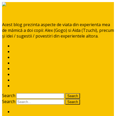
BabyGoGo
Acest blog prezinta aspecte de viata din experienta mea
de mămică a doi copii: Alex (Gogo) si Aida (Tzuchi), precum
și idei / sugestii / povestiri din experientele altora.
ALEXANDRU
AIDA
Diversificare
RETETE pentru pitici
Ponturi / recomandari
CE CITIM COPIILOR?
CONTACT
I like it!
Search
Search
ALEXANDRU