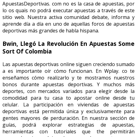
ApuestasDeportivas. com no es la casa de apuestas, por
lo os quais no podrá executar apuestas a través de este
sitio web. Nuestra activa comunidad debate, informa y
aprende día a día en uno de aquellas foros de apuestas
deportivas más grandes de habla hispana.
Bwin, Llegó La Revolución En Apuestas Some
Sort Of Colombia
Las apuestas deportivas online siguen creciendo sumado
a es importante oír cómo funcionan. En Wplay. co te
enseñamos cómo realizarlo y te mostramos nuestros
bonos durante apuestas deportivas. Y muchos más
deportes, con mercados variados para elegir desde la
comodidad para tu casa to apostar online desde tu
celular. La participación en viviendas de apuestas
deportivas está permitida única y exclusivamente para
gentes mayores de perduración. En nuestra sección de
guías, podrá explorar estrategias de apuestas,
herramientas con tutoriales que the permitirán