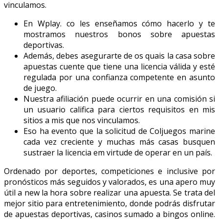
vinculamos.
En Wplay. co les enseñamos cómo hacerlo y te
mostramos nuestros bonos sobre apuestas
deportivas.
Además, debes asegurarte de os quais la casa sobre
apuestas cuente que tiene una licencia válida y esté
regulada por una confianza competente en asunto
de juego.
Nuestra afiliación puede ocurrir en una comisión si
un usuario califica para ciertos requisitos en mis
sitios a mis que nos vinculamos.
Eso ha evento que la solicitud de Coljuegos marine
cada vez creciente y muchas más casas busquen
sustraer la licencia em virtude de operar en un país.
Ordenado por deportes, competiciones e inclusive por
pronósticos más seguidos y valorados, es una apero muy
útil a new la hora sobre realizar una apuesta. Se trata del
mejor sitio para entretenimiento, donde podrás disfrutar
de apuestas deportivas, casinos sumado a bingos online.