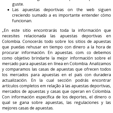
guste.
Las apuestas deportivas on the web siguen
creciendo sumado a es importante entender cómo
funcionan.
„En este sitio encontrarás toda la información que
necesites relacionada las apuestas deportivas en
Colombia. Conocerás todo sobre los sitios de apuestas
que puedas rehusar en tiempo con dinero a la hora de
procurar información. En apuestas. com. co debemos
como objetivo brindarte la mejor información sobre el
mercado para apuestas en línea en Colombia. Analizamos
y comparamos las casas de apuestas que ofrecen todos
los mercados para apuestas en el país con duradera
actualización. En la cual sección podrás encontrar
artículos completos em relação à las apuestas deportivas,
mercados de apuestas y casas que operan en Colombia.
Con información específica de los deportes, el dinero o
qual se gana sobre apuestas, las regulaciones y las
mejores casas de apuestas.