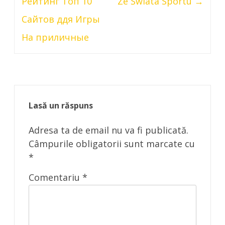
Рейтинг Топ 10
Ze Świata Sportu
→
Сайтов ддя Игры
На приличные
Lasă un răspuns
Adresa ta de email nu va fi publicată.
Câmpurile obligatorii sunt marcate cu
*
Comentariu
*