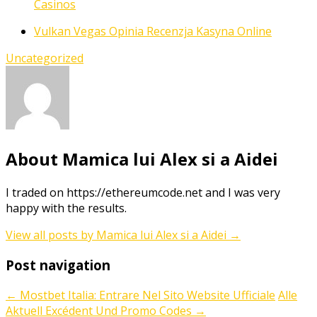
Casinos
Vulkan Vegas Opinia Recenzja Kasyna Online
Uncategorized
About Mamica lui Alex si a Aidei
I traded on https://ethereumcode.net and I was very
happy with the results.
View all posts by Mamica lui Alex si a Aidei
→
Post navigation
←
Mostbet Italia: Entrare Nel Sito Website Ufficiale
Alle
Aktuell Excédent Und Promo Codes
→