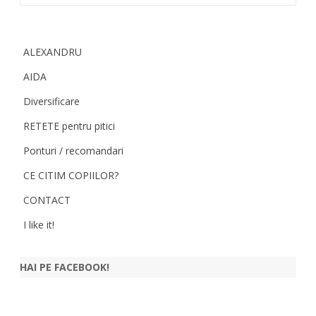
ALEXANDRU
AIDA
Diversificare
RETETE pentru pitici
Ponturi / recomandari
CE CITIM COPIILOR?
CONTACT
I like it!
HAI PE FACEBOOK!