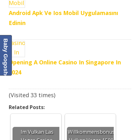
Android Apk Ve Ios Mobil Uygulamasını
Edinin
Baby Gogoshel Blog
Opening A Online Casino In Singapore In
2024
(Visited 33 times)
Related Posts:
Im Vulkan Las
Willkommensbonus