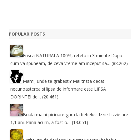
POPULAR POSTS
Frisca NATURALA 100%, reteta in 3 minute
Dupa
cum va spuneam, de ceva vreme am inceput sa…
(88.262)
Mami, unde te grabesti?
Mai trista decat
necunoasterea si lipsa de informare este LIPSA
DORINTEI de…
(20.461)
Boala maini-picioare-gura la bebelusi
Izzie Lizzie are
1,1 ani. Pana acum, a fost o…
(13.051)