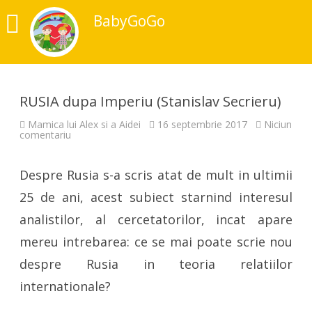
BabyGoGo
RUSIA dupa Imperiu (Stanislav Secrieru)
Mamica lui Alex si a Aidei
16 septembrie 2017
Niciun
la
comentariu
RUSIA
dupa
Imperiu
Despre Rusia s-a scris atat de mult in ultimii
(Stanislav
Secrieru)
25 de ani, acest subiect starnind interesul
analistilor, al cercetatorilor, incat apare
mereu intrebarea: ce se mai poate scrie nou
despre Rusia in teoria relatiilor
internationale?