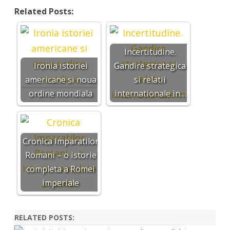
Related Posts:
Incertitudine.
Ironia istoriei
Gandire strategica
americane si noua
si relatii
ordine mondiala
internationale in…
Cronica Imparatilor
Romani – o istorie
completa a Romei
imperiale
RELATED POSTS: