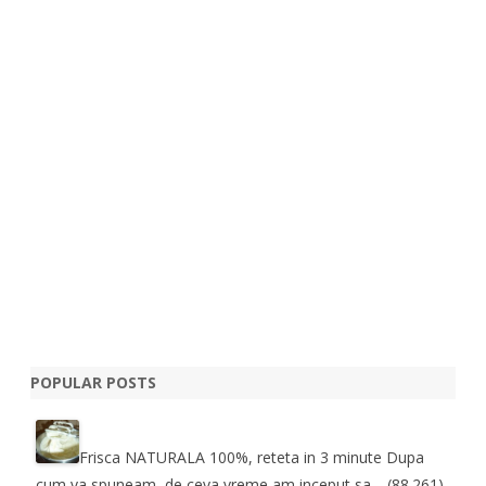
POPULAR POSTS
Frisca NATURALA 100%, reteta in 3 minute
Dupa
cum va spuneam, de ceva vreme am inceput sa…
(88.261)