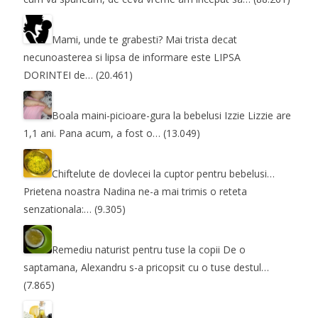
Mami, unde te grabesti?
Mai trista decat
necunoasterea si lipsa de informare este LIPSA
DORINTEI de…
(20.461)
Boala maini-picioare-gura la bebelusi
Izzie Lizzie are
1,1 ani. Pana acum, a fost o…
(13.049)
Chiftelute de dovlecei la cuptor pentru bebelusi…
Prietena noastra Nadina ne-a mai trimis o reteta
senzationala:…
(9.305)
Remediu naturist pentru tuse la copii
De o
saptamana, Alexandru s-a pricopsit cu o tuse destul…
(7.865)