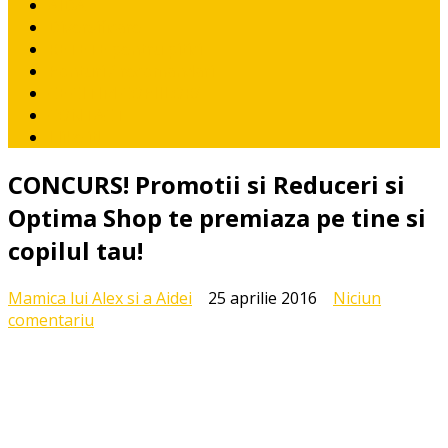
AIDA
Diversificare
RETETE pentru pitici
Ponturi / recomandari
CE CITIM COPIILOR?
CONTACT
I like it!
CONCURS! Promotii si Reduceri si
Optima Shop te premiaza pe tine si
copilul tau!
Mamica lui Alex si a Aidei
25 aprilie 2016
Niciun
la
comentariu
CONCURS!
Promotii
si
Reduceri
si