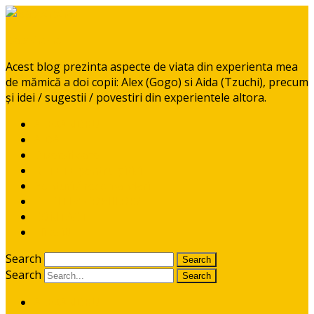
BabyGoGo
Acest blog prezinta aspecte de viata din experienta mea
de mămică a doi copii: Alex (Gogo) si Aida (Tzuchi), precum
și idei / sugestii / povestiri din experientele altora.
ALEXANDRU
AIDA
Diversificare
RETETE pentru pitici
Ponturi / recomandari
CE CITIM COPIILOR?
CONTACT
I like it!
Search
Search
ALEXANDRU